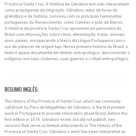
Província Santa Cruz. A História de Gândavo tem sido interpretada
como propaganda da imigração. Gândavo, autor de livros de
gramática e de história, conviveu com os principais humanistas
portugueses do Renascimento, como Camões e João de Barros.
A História da província Santa Cruz apresenta um panorama do
Brasil com informações sobre clima, alimentação, frutas, animais,
aves, peixes, enriquecendo o léxico da Língua Portuguesa com o
uso de palavras de origem tupi. Nessa primeira história do Brasil, o
texto é quase documental em âmbito antropológico, descrevendo o
indígena com seus costumes, suas guerras e o ritual antropofágico.
RESUMO INGLÊS:
The History of the Province of Santa Cruz, which we commonly
call Brazil, by Pero de Magalhães de Gândavo, is the first printed
work in Portuguese to provide information about Brazil. Before the
first edition in 1576, Gândavo wrote, but did not publish, two
versions that serve as textual antecedents to The History of the
Province of Santa Cruz. Gândavo’s work has been interpreted as