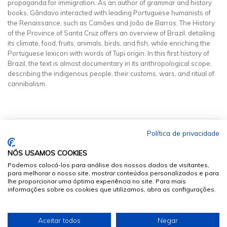
propaganda for immigration. As an author of grammar and history
books, Gândavo interacted with leading Portuguese humanists of
the Renaissance, such as Camões and João de Barros. The History
of the Province of Santa Cruz offers an overview of Brazil, detailing
its climate, food, fruits, animals, birds, and fish, while enriching the
Portuguese lexicon with words of Tupi origin. In this first history of
Brazil, the text is almost documentary in its anthropological scope,
describing the indigenous people, their customs, wars, and ritual of
cannibalism.
Política de privacidade
NÓS USAMOS COOKIES
Podemos colocá-los para análise dos nossos dados de visitantes,
para melhorar o nosso site, mostrar conteúdos personalizados e para
lhe proporcionar uma óptima experiência no site. Para mais
informações sobre os cookies que utilizamos, abra as configurações.
© 2026
Sumários.org
. Todos os Direitos Reservados
Aceitar todos
Negar