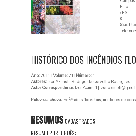
Campus U
Piso
/
RS
0
Site:
htt
Telefone
HISTÓRICO DOS INCÊNDIOS FLO
Ano:
2011 |
Volume:
21 |
Número:
1
Autores:
Izar Aximoff, Rodrigo de Carvalho Rodrigues
Autor Correspondente:
Izar Aximoff |
izar.aximoff@gmai
Palavras-chave:
incÃªndios florestais, unidades de co
RESUMOS
CADASTRADOS
RESUMO PORTUGUÊS: