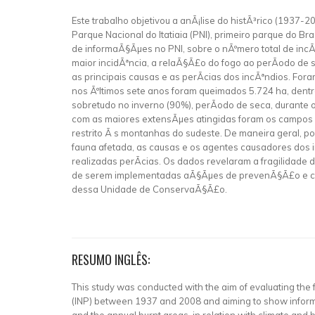
Este trabalho objetivou a anÃ¡lise do histÃ³rico (1937-2
Parque Nacional do Itatiaia (PNI), primeiro parque do Bra
de informaÃ§Ãµes no PNI, sobre o nÃºmero total de inc
maior incidÃªncia, a relaÃ§Ã£o do fogo ao perÃ­odo de s
as principais causas e as perÃ­cias dos incÃªndios. Fo
nos Ãºltimos sete anos foram queimados 5.724 ha, dent
sobretudo no inverno (90%), perÃ­odo de seca, durante o
com as maiores extensÃµes atingidas foram os campos d
restrito Ã s montanhas do sudeste. De maneira geral, 
fauna afetada, as causas e os agentes causadores dos 
realizadas perÃ­cias. Os dados revelaram a fragilidade d
de serem implementadas aÃ§Ãµes de prevenÃ§Ã£o e co
dessa Unidade de ConservaÃ§Ã£o.
RESUMO INGLÊS:
This study was conducted with the aim of evaluating the fi
(INP) between 1937 and 2008 and aiming to show informat