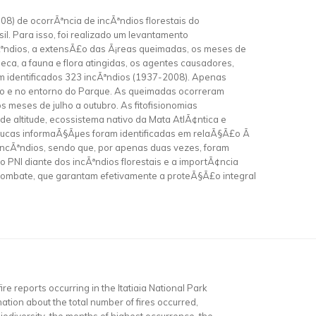
008) de ocorrÃªncia de incÃªndios florestais do
sil. Para isso, foi realizado um levantamento
Ãªndios, a extensÃ£o das Ã¡reas queimadas, os meses de
eca, a fauna e flora atingidas, os agentes causadores,
ram identificados 323 incÃªndios (1937-2008). Apenas
ro e no entorno do Parque. As queimadas ocorreram
s meses de julho a outubro. As fitofisionomias
e altitude, ecossistema nativo da Mata AtlÃ¢ntica e
poucas informaÃ§Ãµes foram identificadas em relaÃ§Ã£o Ã
incÃªndios, sendo que, por apenas duas vezes, foram
o PNI diante dos incÃªndios florestais e a importÃ¢ncia
mbate, que garantam efetivamente a proteÃ§Ã£o integral
re reports occurring in the Itatiaia National Park
ion about the total number of fires occurred,