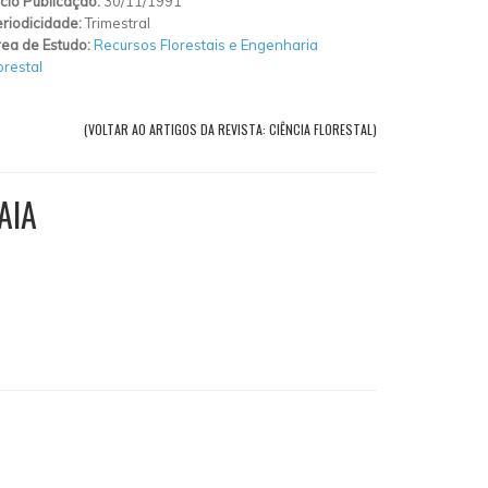
ício Publicação:
30/11/1991
riodicidade:
Trimestral
ea de Estudo:
Recursos Florestais e Engenharia
orestal
(VOLTAR AO ARTIGOS DA REVISTA: CIÊNCIA FLORESTAL)
AIA