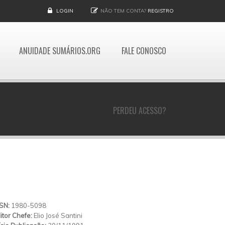
LOGIN
NÃO TEM CONTA?
REGISTRO
ANUIDADE SUMÁRIOS.ORG
FALE CONOSCO
PERDEU ACESSO?
SSN:
1980-5098
itor Chefe:
Elio José Santini