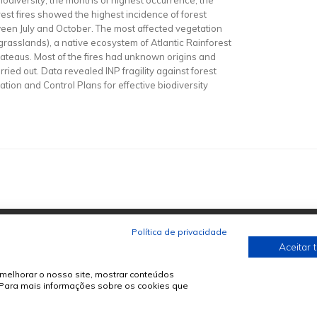
biodiversity, the months of highest occurrence, the
rest fires showed the highest incidence of forest
tween July and October. The most affected vegetation
grasslands), a native ecosystem of Atlantic Rainforest
lateaus. Most of the fires had unknown origins and
ied out. Data revealed INP fragility against forest
ation and Control Plans for effective biodiversity
Política de privacidade
Aceitar 
melhorar o nosso site, mostrar conteúdos
. Para mais informações sobre os cookies que