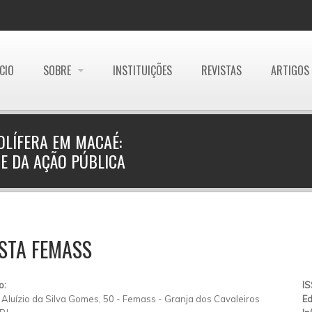
ÍCIO
SOBRE
INSTITUIÇÕES
REVISTAS
ARTIGOS
OLÍFERA EM MACAÉ:
E DA AÇÃO PÚBLICA
STA FEMASS
o:
I
Aluízio da Silva Gomes, 50
-
Femass
-
Granja dos Cavaleiros
Ed