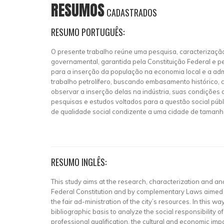
RESUMOS
CADASTRADOS
RESUMO PORTUGUÊS:
O presente trabalho reúne uma pesquisa, caracterização
governamental, garantida pela Constituição Federal e pe
para a inserção da população na economia local e a adm
trabalho petrolífero, buscando embasamento histórico, c
observar a inserção delas na indústria, suas condições 
pesquisas e estudos voltados para a questão social púb
de qualidade social condizente a uma cidade de taman
RESUMO INGLÊS:
This study aims at the research, characterization and a
Federal Constitution and by complementary Laws aimed at
the fair ad-ministration of the city’s resources. In this wa
bibliographic basis to analyze the social responsibility of
professional qualification, the cultural and economic impa