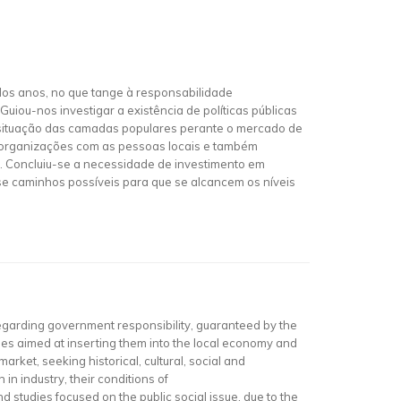
 dos anos, no que tange à responsabilidade
uiou-nos investigar a existência de políticas públicas
a situação das camadas populares perante o mercado de
das organizações com as pessoas locais e também
as. Concluiu-se a necessidade de investimento em
se caminhos possíveis para que se alcancem os níveis
regarding government responsibility, guaranteed by the
ies aimed at inserting them into the local economy and
market, seeking historical, cultural, social and
 in industry, their conditions of
d studies focused on the public social issue, due to the