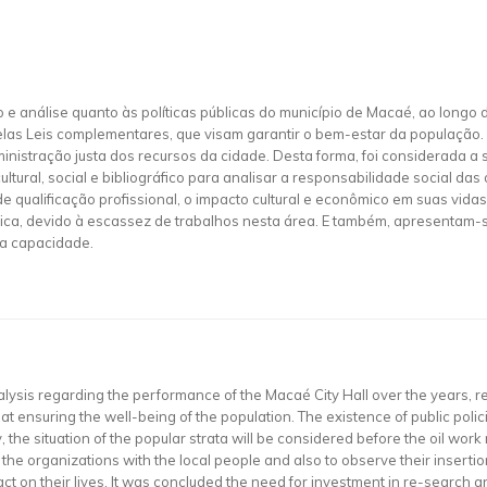
 e análise quanto às políticas públicas do município de Macaé, ao longo
las Leis complementares, que visam garantir o bem-estar da população. G
inistração justa dos recursos da cidade. Desta forma, foi considerada 
ultural, social e bibliográfico para analisar a responsabilidade social 
de qualificação profissional, o impacto cultural e econômico em suas vid
lica, devido à escassez de trabalhos nesta área. E também, apresentam-
ha capacidade.
nalysis regarding the performance of the Macaé City Hall over the years, 
 ensuring the well-being of the population. The existence of public polic
y, the situation of the popular strata will be considered before the oil work 
 the organizations with the local people and also to observe their insertion
ct on their lives. It was concluded the need for investment in re-search an