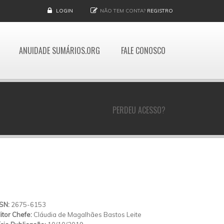
LOGIN
NÃO TEM CONTA?
REGISTRO
ANUIDADE SUMÁRIOS.ORG
FALE CONOSCO
PERDEU ACESSO?
SSN:
2675-6153
itor Chefe:
Cláudia de Magalhães Bastos Leite