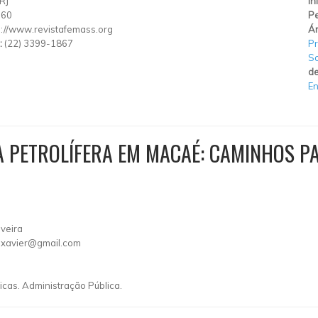
RJ
In
560
Pe
p://www.revistafemass.org
Ár
:
(22) 3399-1867
Pr
So
de
En
A PETROLÍFERA EM MACAÉ: CAMINHOS P
iveira
pxavier@gmail.com
icas. Administração Pública.