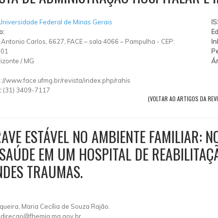
niversidade Federal de Minas Gerais
I
o:
Ed
Antonio Carlos, 6627, FACE – sala 4066 – Pampulha - CEP:
In
901
Pe
izonte
/
MG
Ár
p://www.face.ufmg.br/revista/index.php/rahis
:
(31) 3409-7117
(VOLTAR AO ARTIGOS DA REV
AVE ESTÁVEL NO AMBIENTE FAMILIAR: 
SAÚDE EM UM HOSPITAL DE REABILITAÇÃ
NDES TRAUMAS.
queira, Maria Cecília de Souza Rajão.
direcao@fhemig.mg.gov.br