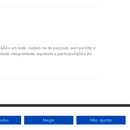
Ã§Ã£o em rede, cuidam-se de pessoas, sem permitir a
idade, integralidade, equidade e participaÃ§Ã£o da
todos
Negar
Não, ajustar