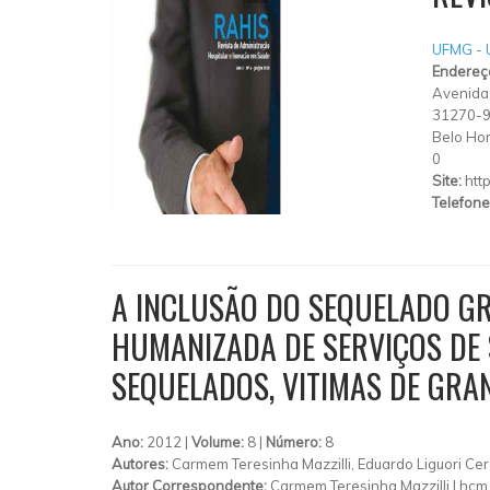
UFMG - U
Endereç
Avenida 
31270-
Belo Hor
0
Site:
htt
Telefone
A INCLUSÃO DO SEQUELADO GR
HUMANIZADA DE SERVIÇOS DE 
SEQUELADOS, VITIMAS DE GRA
Ano:
2012 |
Volume:
8 |
Número:
8
Autores:
Carmem Teresinha Mazzilli, Eduardo Liguori Cer
Autor Correspondente:
Carmem Teresinha Mazzilli |
hcm.