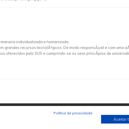
 maneira individualizada e humanizada,
 sem grandes recursos tecnolÃ³gicos. De modo responsÃ¡vel e com uma a
os oferecidos pelo SUS e cumprindo-se os seus princÃ­pios de universal
Política de privacidade
Aceitar 