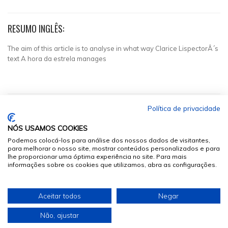
RESUMO INGLÊS:
The aim of this article is to analyse in what way Clarice LispectorÂ´s
text A hora da estrela manages
Política de privacidade
NÓS USAMOS COOKIES
Podemos colocá-los para análise dos nossos dados de visitantes,
para melhorar o nosso site, mostrar conteúdos personalizados e para
lhe proporcionar uma óptima experiência no site. Para mais
informações sobre os cookies que utilizamos, abra as configurações.
© 2026
Sumários.org
. Todos os Direitos Reservados
Aceitar todos
Negar
Desenvolvido por
Não, ajustar