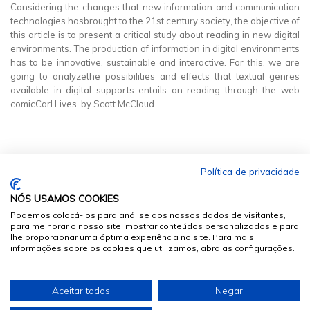
Considering the changes that new information and communication
technologies hasbrought to the 21st century society, the objective of
this article is to present a critical study about reading in new digital
environments. The production of information in digital environments
has to be innovative, sustainable and interactive. For this, we are
going to analyzethe possibilities and effects that textual genres
available in digital supports entails on reading through the web
comicCarl Lives, by Scott McCloud.
Política de privacidade
NÓS USAMOS COOKIES
Podemos colocá-los para análise dos nossos dados de visitantes,
para melhorar o nosso site, mostrar conteúdos personalizados e para
lhe proporcionar uma óptima experiência no site. Para mais
informações sobre os cookies que utilizamos, abra as configurações.
© 2026
Sumários.org
. Todos os Direitos Reservados
Aceitar todos
Negar
Desenvolvido por