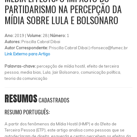
PARTIDARISMO NA PERCEPÇÃO DA
MÍDIA SOBRE LULA E BOLSONARO
Ano:
2019 |
Volume:
28 |
Número:
1
Autores:
Priscilla Cabral Dibai
Autor Correspondente:
Priscilla Cabral Dibai |
rfonseca@fumec.br
Link Externo para Artigo
Palavras-chave:
percepção de mídia hostil, efeito de terceira
pessoa, media bias, Lula, Jair Bolsonaro, comunicação política,
teoria da comunicação
RESUMOS
CADASTRADOS
RESUMO PORTUGUÊS:
A partir dos fenômenos da Mídia Hostil (HMP) e do Efeito de
Terceira Pessoa (ETP), este artigo analisa como pessoas que se
autodeclaram de direita, esquerda e centro percebem os efeitos da