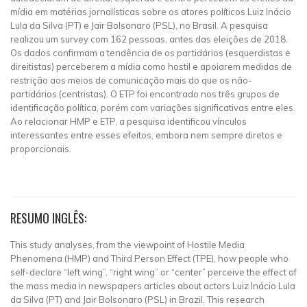
mídia em matérias jornalísticas sobre os atores políticos Luiz Inácio
Lula da Silva (PT) e Jair Bolsonaro (PSL), no Brasil. A pesquisa
realizou um survey com 162 pessoas, antes das eleições de 2018.
Os dados confirmam a tendência de os partidários (esquerdistas e
direitistas) perceberem a mídia como hostil e apoiarem medidas de
restrição aos meios de comunicação mais do que os não-
partidários (centristas). O ETP foi encontrado nos três grupos de
identificação política, porém com variações significativas entre eles.
Ao relacionar HMP e ETP, a pesquisa identificou vínculos
interessantes entre esses efeitos, embora nem sempre diretos e
proporcionais.
RESUMO INGLÊS:
This study analyses, from the viewpoint of Hostile Media
Phenomena (HMP) and Third Person Effect (TPE), how people who
self-declare “left wing”, “right wing” or “center” perceive the effect of
the mass media in newspapers articles about actors Luiz Inácio Lula
da Silva (PT) and Jair Bolsonaro (PSL) in Brazil. This research