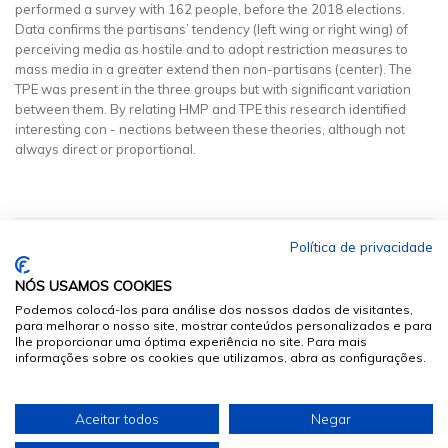
performed a survey with 162 people, before the 2018 elections.
Data confirms the partisans’ tendency (left wing or right wing) of
perceiving media as hostile and to adopt restriction measures to
mass media in a greater extend then non-partisans (center). The
TPE was present in the three groups but with significant variation
between them. By relating HMP and TPE this research identified
interesting con - nections between these theories, although not
always direct or proportional.
Política de privacidade
NÓS USAMOS COOKIES
Podemos colocá-los para análise dos nossos dados de visitantes,
para melhorar o nosso site, mostrar conteúdos personalizados e para
lhe proporcionar uma óptima experiência no site. Para mais
informações sobre os cookies que utilizamos, abra as configurações.
© 2026
Sumários.org
. Todos os Direitos Reservados
Aceitar todos
Negar
Desenvolvido por