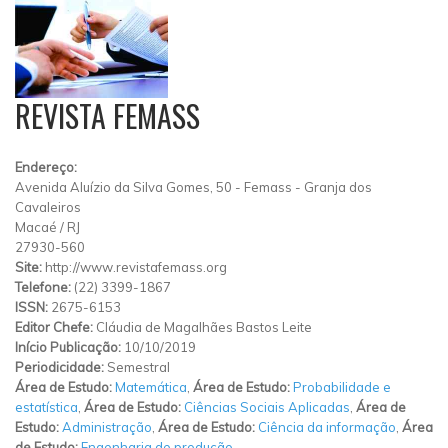
REVISTA FEMASS
Endereço:
Avenida Aluízio da Silva Gomes, 50
-
Femass
-
Granja dos
Cavaleiros
Macaé
/
RJ
27930-560
Site:
http://www.revistafemass.org
Telefone:
(22) 3399-1867
ISSN:
2675-6153
Editor Chefe:
Cláudia de Magalhães Bastos Leite
Início Publicação:
10/10/2019
Periodicidade:
Semestral
Área de Estudo:
Matemática
,
Área de Estudo:
Probabilidade e
estatística
,
Área de Estudo:
Ciências Sociais Aplicadas
,
Área de
Estudo:
Administração
,
Área de Estudo:
Ciência da informação
,
Área
de Estudo:
Engenharia de produção