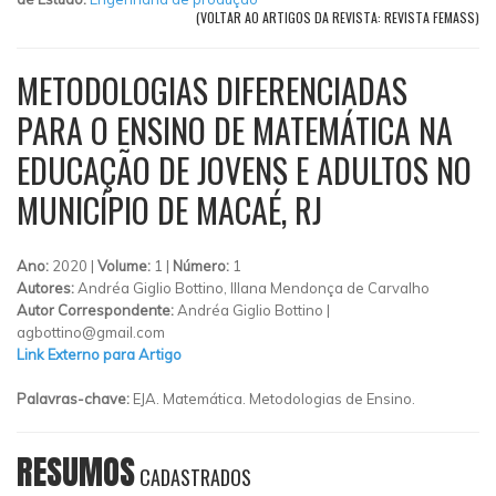
(VOLTAR AO ARTIGOS DA REVISTA: REVISTA FEMASS)
METODOLOGIAS DIFERENCIADAS
PARA O ENSINO DE MATEMÁTICA NA
EDUCAÇÃO DE JOVENS E ADULTOS NO
MUNICÍPIO DE MACAÉ, RJ
Ano:
2020 |
Volume:
1 |
Número:
1
Autores:
Andréa Giglio Bottino, Illana Mendonça de Carvalho
Autor Correspondente:
Andréa Giglio Bottino |
agbottino@gmail.com
Link Externo para Artigo
Palavras-chave:
EJA. Matemática. Metodologias de Ensino.
RESUMOS
CADASTRADOS