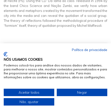
at Recife (PE). Using the CD ‘Da lama ao caos’ released in 1994 by
the band Chico Science and Nação Zumbi, we verify how urban
elements and metaphors created by the movement transformed the
city into the media and can reveal the quotidian of a social group.
The theory of reflections followed the methodological procedure of
“formism” itself, theory of quotidian proposed by Michel Maffesoli.
Política de privacidade
NÓS USAMOS COOKIES
Podemos colocá-los para análise dos nossos dados de visitantes,
para melhorar o nosso site, mostrar conteúdos personalizados e para
lhe proporcionar uma óptima experiência no site. Para mais
informações sobre os cookies que utilizamos, abra as configurações.
© 2026
Sumários.org
. Todos os Direitos Reservados
Aceitar todos
Negar
Desenvolvido por
Não, ajustar