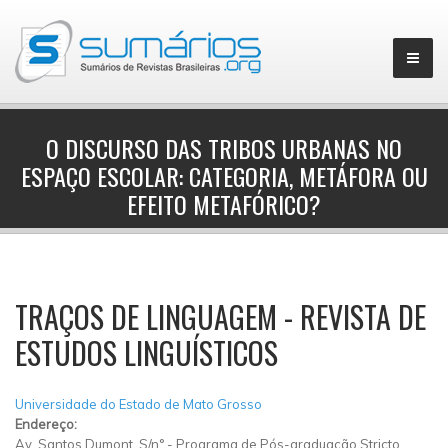
O DISCURSO DAS TRIBOS URBANAS NO
ESPAÇO ESCOLAR: CATEGORIA, METÁFORA OU
▼
EFEITO METAFÓRICO?
TRAÇOS DE LINGUAGEM - REVISTA DE
ESTUDOS LINGUÍSTICOS
Universidade do Estado de Mato Grosso
Endereço:
Av. Santos Dumont, S/n°
-
Programa de Pós-graduação Stricto