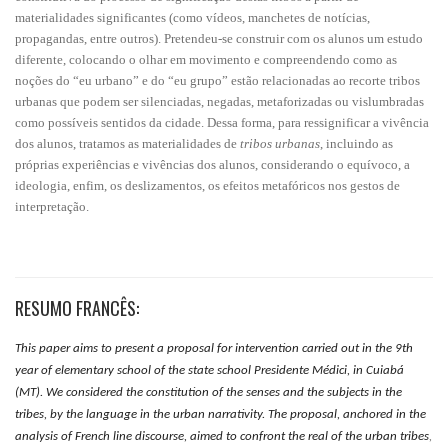
materialidades significantes (como vídeos, manchetes de notícias,
propagandas, entre outros). Pretendeu-se construir com os alunos um estudo
diferente, colocando o olhar em movimento e compreendendo como as
noções do “eu urbano” e do “eu grupo” estão relacionadas ao recorte tribos
urbanas que podem ser silenciadas, negadas, metaforizadas ou vislumbradas
como possíveis sentidos da cidade. Dessa forma, para ressignificar a vivência
dos alunos, tratamos as materialidades de
tribos urbanas
, incluindo as
próprias experiências e vivências dos alunos, considerando o equívoco, a
ideologia, enfim, os deslizamentos, os efeitos metafóricos nos gestos de
interpretação.
RESUMO FRANCÊS:
This paper aims to present a proposal for intervention carried out in the 9th
year of elementary school of the state school Presidente Médici, in Cuiabá
(MT). We considered the constitution of the senses and the subjects in the
tribes, by the language in the urban narrativity. The proposal, anchored in the
analysis of French line discourse, aimed to confront the real of the urban tribes
,