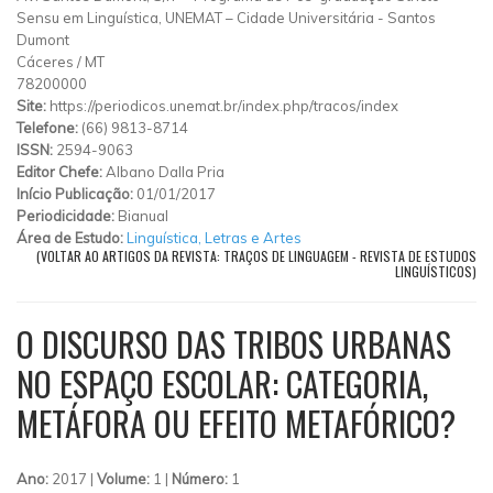
Sensu em Linguística, UNEMAT – Cidade Universitária
-
Santos
Dumont
Cáceres
/
MT
78200000
Site:
https://periodicos.unemat.br/index.php/tracos/index
Telefone:
(66) 9813-8714
ISSN:
2594-9063
Editor Chefe:
Albano Dalla Pria
Início Publicação:
01/01/2017
Periodicidade:
Bianual
Área de Estudo:
Linguística, Letras e Artes
(VOLTAR AO ARTIGOS DA REVISTA: TRAÇOS DE LINGUAGEM - REVISTA DE ESTUDOS
LINGUÍSTICOS)
O DISCURSO DAS TRIBOS URBANAS
NO ESPAÇO ESCOLAR: CATEGORIA,
METÁFORA OU EFEITO METAFÓRICO?
Ano:
2017 |
Volume:
1 |
Número:
1