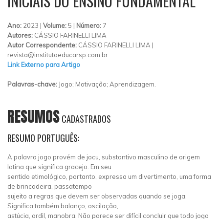
INICIAIS DO ENSINO FUNDAMENTAL
Ano:
2023 |
Volume:
5 |
Número:
7
Autores:
CÁSSIO FARINELLI LIMA
Autor Correspondente:
CÁSSIO FARINELLI LIMA |
revista@institutoeducarsp.com.br
Link Externo para Artigo
Palavras-chave:
Jogo; Motivação; Aprendizagem.
RESUMOS
CADASTRADOS
RESUMO PORTUGUÊS:
A palavra jogo provém de jocu, substantivo masculino de origem
latina que significa gracejo. Em seu
sentido etimológico, portanto, expressa um divertimento, uma forma
de brincadeira, passatempo
sujeito a regras que devem ser observadas quando se joga.
Significa também balanço, oscilação,
astúcia, ardil, manobra. Não parece ser difícil concluir que todo jogo