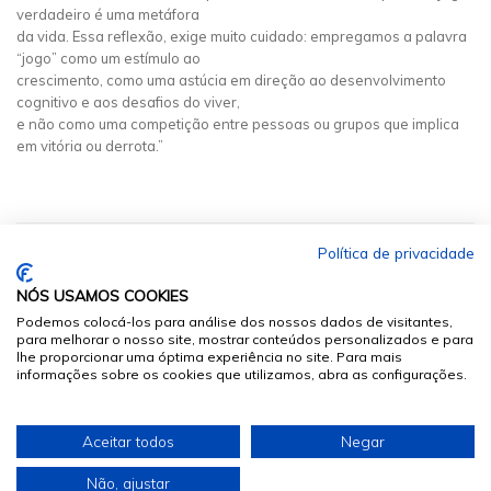
verdadeiro é uma metáfora
da vida. Essa reflexão, exige muito cuidado: empregamos a palavra
“jogo” como um estímulo ao
crescimento, como uma astúcia em direção ao desenvolvimento
cognitivo e aos desafios do viver,
e não como uma competição entre pessoas ou grupos que implica
em vitória ou derrota.”
Política de privacidade
NÓS USAMOS COOKIES
Podemos colocá-los para análise dos nossos dados de visitantes,
para melhorar o nosso site, mostrar conteúdos personalizados e para
lhe proporcionar uma óptima experiência no site. Para mais
informações sobre os cookies que utilizamos, abra as configurações.
© 2026
Sumários.org
. Todos os Direitos Reservados
Aceitar todos
Negar
Desenvolvido por
Não, ajustar