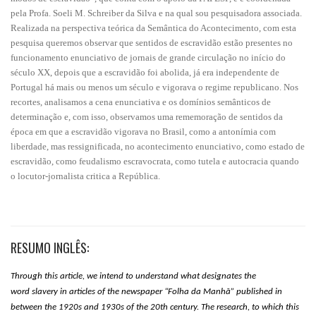
pela Profa. Soeli M. Schreiber da Silva e na qual sou pesquisadora associada.
Realizada na perspectiva teórica da Semântica do Acontecimento, com esta
pesquisa queremos observar que sentidos de escravidão estão presentes no
funcionamento enunciativo de jornais de grande circulação no início do
século XX, depois que a escravidão foi abolida, já era independente de
Portugal há mais ou menos um século e vigorava o regime republicano. Nos
recortes, analisamos a cena enunciativa e os domínios semânticos de
determinação e, com isso, observamos uma rememoração de sentidos da
época em que a escravidão vigorava no Brasil, como a antonímia com
liberdade, mas ressignificada, no acontecimento enunciativo, como estado de
escravidão, como feudalismo escravocrata, como tutela e autocracia quando
o locutor-jornalista critica a República.
RESUMO INGLÊS:
Through this article, we intend to understand what designates the
word slavery in articles of the newspaper “Folha da Manhã” published in
between the 1920s and 1930s of the 20th century. The research, to which this