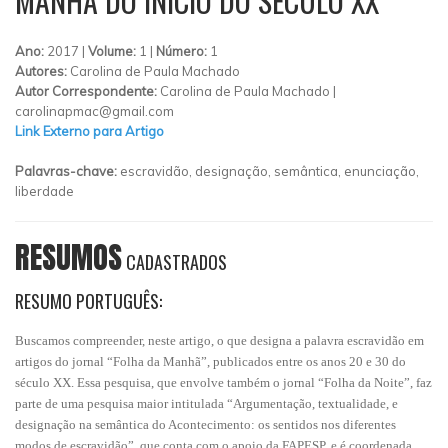
MANHÃ DO INÍCIO DO SÉCULO XX
Ano:
2017 |
Volume:
1 |
Número:
1
Autores:
Carolina de Paula Machado
Autor Correspondente:
Carolina de Paula Machado |
carolinapmac@gmail.com
Link Externo para Artigo
Palavras-chave:
escravidão, designação, semântica, enunciação,
liberdade
RESUMOS
CADASTRADOS
RESUMO PORTUGUÊS:
Buscamos compreender, neste artigo, o que designa a palavra escravidão em
artigos do jornal “Folha da Manhã”, publicados entre os anos 20 e 30 do
século XX. Essa pesquisa, que envolve também o jornal “Folha da Noite”, faz
parte de uma pesquisa maior intitulada “Argumentação, textualidade, e
designação na semântica do Acontecimento: os sentidos nos diferentes
modos de escravidão”, que conta com o apoio da FAPESP, e é coordenada