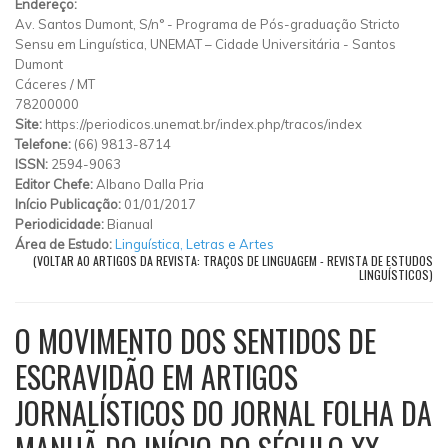
Endereço:
Av. Santos Dumont, S/n°
-
Programa de Pós-graduação Stricto
Sensu em Linguística, UNEMAT – Cidade Universitária
-
Santos
Dumont
Cáceres
/
MT
78200000
Site:
https://periodicos.unemat.br/index.php/tracos/index
Telefone:
(66) 9813-8714
ISSN:
2594-9063
Editor Chefe:
Albano Dalla Pria
Início Publicação:
01/01/2017
Periodicidade:
Bianual
Área de Estudo:
Linguística, Letras e Artes
(VOLTAR AO ARTIGOS DA REVISTA: TRAÇOS DE LINGUAGEM - REVISTA DE ESTUDOS
LINGUÍSTICOS)
O MOVIMENTO DOS SENTIDOS DE
ESCRAVIDÃO EM ARTIGOS
JORNALÍSTICOS DO JORNAL FOLHA DA