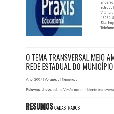
Endereç
Estrada
Vitória 
45031-
Site:
htt
Telefone
O TEMA TRANSVERSAL MEIO A
REDE ESTADUAL DO MUNICÍPIO
Ano:
2007 |
Volume:
0 |
Número:
3
Palavras-chave:
educaÃ§Ã£o meio ambiente transvers
RESUMOS
CADASTRADOS