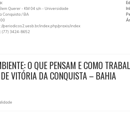
o:
Ed
 Bem Querer
-
KM 04 s/n
-
Universidade
In
da Conquista
/
BA
Pe
900
Ár
p://periodicos2.uesb.br/index.php/praxis/index
:
(77) 3424-8652
MBIENTE: O QUE PENSAM E COMO TRABA
 DE VITÓRIA DA CONQUISTA – BAHIA
alidade