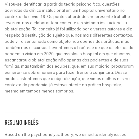
Visou-se identificar, a partir da teoria psicanalítica, questões
advindas da clínica institucional em um hospital universitário no
contexto da covid-19. Os pontos abordados no presente trabalho
levaram-nos a elaborar teoricamente um sintoma institucional: a
objetalização. Tal conceito já foi utilizado por diversos autores e diz
respeito à destituição do sujeito que, nos mais diferentes contextos,
pode vir a ser tomado como objeto não apenas das práticas, mas
também nos discursos. Levantamos a hipótese de que os efeitos da
pandemia vivida em 2020, que assolou o hospital em que atuamos,
escancarou a objetalização não apenas dos pacientes e de suas
famílias, mas também das equipes, que, em sua maioria, procuraram
esmerar-se sobremaneira para fazer frente à conjuntura. Desse
modo, sustentamos que a objetalização, que vimos a olhos nus no
contexto da pandemia, já estava latente na prática hospitalar,
mesmo em tempos menos sombrios.
RESUMO INGLÊS:
Based on the psychoanalytic theory, we aimed to identify issues