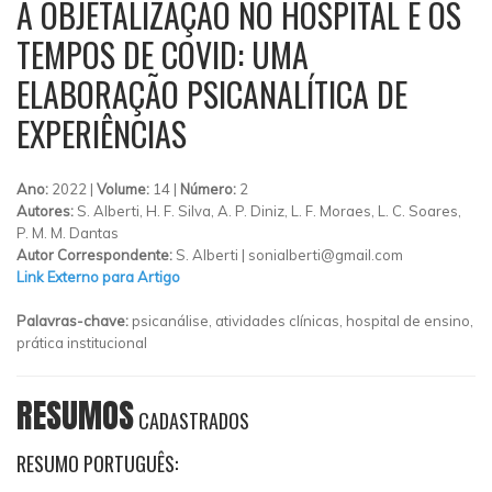
A OBJETALIZAÇÃO NO HOSPITAL E OS
TEMPOS DE COVID: UMA
ELABORAÇÃO PSICANALÍTICA DE
EXPERIÊNCIAS
Ano:
2022 |
Volume:
14 |
Número:
2
Autores:
S. Alberti, H. F. Silva, A. P. Diniz, L. F. Moraes, L. C. Soares,
P. M. M. Dantas
Autor Correspondente:
S. Alberti |
sonialberti@gmail.com
Link Externo para Artigo
Palavras-chave:
psicanálise, atividades clínicas, hospital de ensino,
prática institucional
RESUMOS
CADASTRADOS
RESUMO PORTUGUÊS: