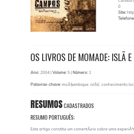
Curitiba
0
Site:
htt
Telefone
OS LIVROS DE MOMADE: ISLÃ 
Ano:
2004 |
Volume:
5 |
Número:
1
Palavras-chave:
moÃ§ambique, islÃ£, conhecimento lo
RESUMOS
CADASTRADOS
RESUMO PORTUGUÊS:
Este artigo constitui um comentÃ¡rio sobre uma experiÃ