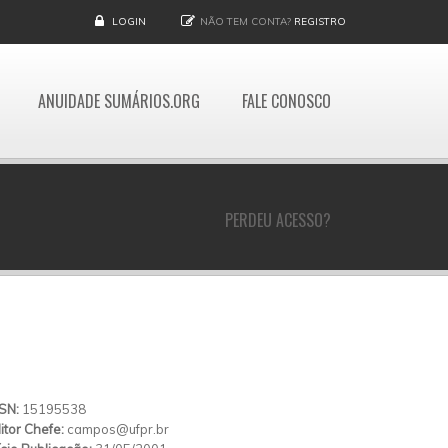
LOGIN
NÃO TEM CONTA?
REGISTRO
ANUIDADE SUMÁRIOS.ORG
FALE CONOSCO
PERDEU ACESSO?
SSN:
15195538
itor Chefe:
campos@ufpr.br