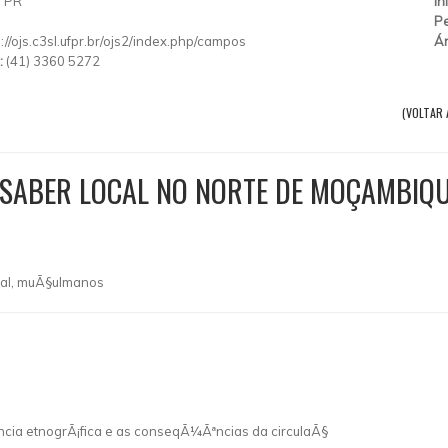
/
PR
In
Pe
p://ojs.c3sl.ufpr.br/ojs2/index.php/campos
Ár
:
(41) 3360 5272
(VOLTAR 
E SABER LOCAL NO NORTE DE MOÇAMBIQ
cal, muÃ§ulmanos
ªncia etnogrÃ¡fica e as conseqÃ¼Ãªncias da circulaÃ§