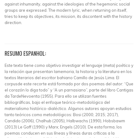
against inhumanity, against the ideologies of the hegemonic social
groups are expressed. The modern lyric, when returning on itself,
tries to keep its objectives, its mission, its discontent with the history
direction.
RESUMO ESPANHOL:
Este texto tiene como objetivo investigar el lenguaje (meta) poético y
la relación que presentan lamemoria, la historia y la literatura en los
textos literarios del escritor bahiano Camillo de Jesús Lima. El
corpusde este recorte está formado por dos poemas del autor: “Que
el corazón lo diga todo” y “A un parnasiano”, parte del libro Cantigas
da TardeNevoenta (1955). Para ello se utilizan fuentes
bibliográficas, bajo el enfoque teórico-metodológico del
materialismo histórico-dialéctico. Algunos autores apoyan estudios
tanto teóricos como metodológicos: Bosi (2000; 2015; 2017),
Candido (2006), Chalhub (2005), Halbwachs (1990), Hobsbawm
(2013) Le Goff (1990) y Marx; Engels (2010). De esta forma, los
poemas conducen en sus líneas y líneas duras críticas a la