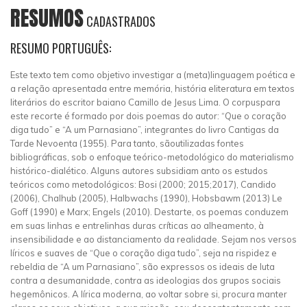
RESUMOS
CADASTRADOS
RESUMO PORTUGUÊS:
Este texto tem como objetivo investigar a (meta)linguagem poética e
a relação apresentada entre memória, história eliteratura em textos
literários do escritor baiano Camillo de Jesus Lima. O corpuspara
este recorte é formado por dois poemas do autor: “Que o coração
diga tudo” e “A um Parnasiano”, integrantes do livro Cantigas da
Tarde Nevoenta (1955). Para tanto, sãoutilizadas fontes
bibliográficas, sob o enfoque teórico-metodológico do materialismo
histórico-dialético. Alguns autores subsidiam anto os estudos
teóricos como metodológicos: Bosi (2000; 2015;2017), Candido
(2006), Chalhub (2005), Halbwachs (1990), Hobsbawm (2013) Le
Goff (1990) e Marx; Engels (2010). Destarte, os poemas conduzem
em suas linhas e entrelinhas duras críticas ao alheamento, à
insensibilidade e ao distanciamento da realidade. Sejam nos versos
líricos e suaves de “Que o coração diga tudo”, seja na rispidez e
rebeldia de “A um Parnasiano”, são expressos os ideais de luta
contra a desumanidade, contra as ideologias dos grupos sociais
hegemônicos. A lírica moderna, ao voltar sobre si, procura manter