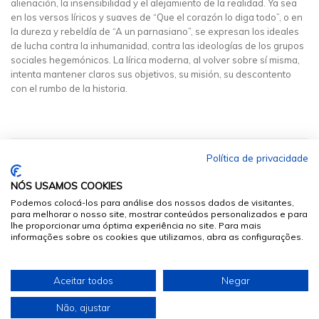
alienación, la insensibilidad y el alejamiento de la realidad. Ya sea
en los versos líricos y suaves de “Que el corazón lo diga todo”, o en
la dureza y rebeldía de “A un parnasiano”, se expresan los ideales
de lucha contra la inhumanidad, contra las ideologías de los grupos
sociales hegemónicos. La lírica moderna, al volver sobre sí misma,
intenta mantener claros sus objetivos, su misión, su descontento
con el rumbo de la historia.
Política de privacidade
NÓS USAMOS COOKIES
Podemos colocá-los para análise dos nossos dados de visitantes,
para melhorar o nosso site, mostrar conteúdos personalizados e para
lhe proporcionar uma óptima experiência no site. Para mais
informações sobre os cookies que utilizamos, abra as configurações.
© 2026
Sumários.org
. Todos os Direitos Reservados
Aceitar todos
Negar
Desenvolvido por
Não, ajustar