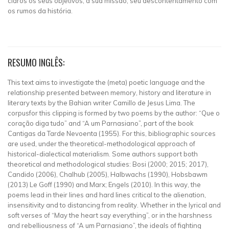
claros os seus objetivos, a sua missão, seu descontentamento com
os rumos da história.
RESUMO INGLÊS:
This text aims to investigate the (meta) poetic language and the
relationship presented between memory, history and literature in
literary texts by the Bahian writer Camillo de Jesus Lima. The
corpusfor this clipping is formed by two poems by the author: “Que o
coração diga tudo” and “A um Parnasiano”, part of the book
Cantigas da Tarde Nevoenta (1955). For this, bibliographic sources
are used, under the theoretical-methodological approach of
historical-dialectical materialism. Some authors support both
theoretical and methodological studies: Bosi (2000; 2015; 2017),
Candido (2006), Chalhub (2005), Halbwachs (1990), Hobsbawm
(2013) Le Goff (1990) and Marx; Engels (2010). In this way, the
poems lead in their lines and hard lines critical to the alienation,
insensitivity and to distancing from reality. Whether in the lyrical and
soft verses of “May the heart say everything”, or in the harshness
and rebelliousness of “A um Parnasiano”, the ideals of fighting