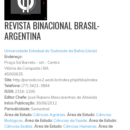
REVISTA BINACIONAL BRASIL-
ARGENTINA
Universidade Estadual do Sudoeste da Bahia (Uesb)
Endereço:
Praça Sá Barreto
-
s/n
-
Centro
Vitória da Conquista
/
BA
45000625
Site:
http://periodicos2.uesb.br/index.php/rbba/index
Telefone:
(77) 3421-3894
ISSN:
2316-1205
Editor Chefe:
José Rubens Mascarenhas de Almeida
Início Publicação:
30/06/2012
Periodicidade:
Semestral
Área de Estudo:
Ciências Agrárias
,
Área de Estudo:
Ciências
Biológicas
,
Área de Estudo:
Ciências da Saúde
,
Área de Estudo:
Ciências Exatas
,
Área de Estudo:
Ciências Humanas
,
Área de