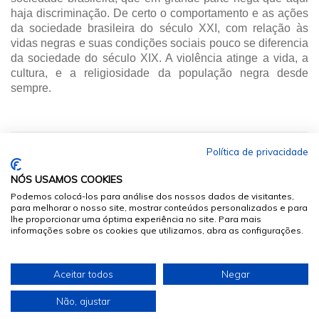
haja discriminação. De certo o comportamento e as ações
da sociedade brasileira do século XXI, com relação às
vidas negras e suas condições sociais pouco se diferencia
da sociedade do século XIX. A violência atinge a vida, a
cultura, e a religiosidade da população negra desde
sempre.
Política de privacidade
NÓS USAMOS COOKIES
Podemos colocá-los para análise dos nossos dados de visitantes,
para melhorar o nosso site, mostrar conteúdos personalizados e para
lhe proporcionar uma óptima experiência no site. Para mais
informações sobre os cookies que utilizamos, abra as configurações.
© 2026
Sumários.org
. Todos os Direitos Reservados
Aceitar todos
Negar
Desenvolvido por
Não, ajustar