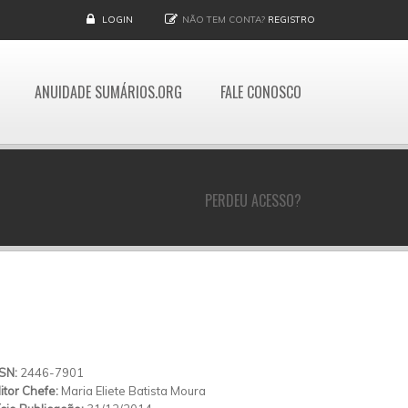
LOGIN
NÃO TEM CONTA?
REGISTRO
ANUIDADE SUMÁRIOS.ORG
FALE CONOSCO
PERDEU ACESSO?
SSN:
2446-7901
itor Chefe:
Maria Eliete Batista Moura