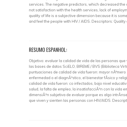
services. The negative predictors, which decreased the q
not satisfaction with the health services, lack of employ
quality of life is a subjective dimension because it is so
and feel the people with HIV / AIDS. Descriptors: Quality of
RESUMO ESPANHOL:
Objetivo: evaluar la calidad de vida de las personas que 
las bases de datos SciELO, BIREME / BVS (Biblioteca Virtu
puntuaciones de calidad de vida fueron: mayor nÃºmero d
enfermedad o el diagnÃ³stico, el bienestar fÃ­sico y reli
calidad de vida fueron: co infectados, bajo nivel educat
salud, la falta de empleo, la insatisfacciÃ³n con la vid
dimensiÃ³n subjetiva de evaluar porque es algo intrÃ­n
que viven y sienten las personas con HIV/AIDS. Descriptors