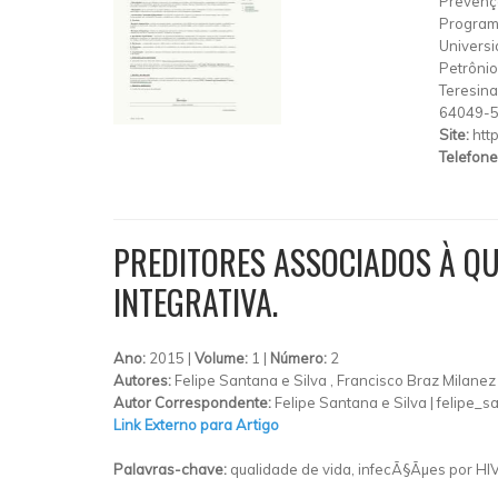
Prevençã
Program
Universi
Petrônio 
Teresina
64049-
Site:
htt
Telefone
PREDITORES ASSOCIADOS À QU
INTEGRATIVA.
Ano:
2015 |
Volume:
1 |
Número:
2
Autores:
Felipe Santana e Silva , Francisco Braz Milanez
Autor Correspondente:
Felipe Santana e Silva |
felipe_s
Link Externo para Artigo
Palavras-chave:
qualidade de vida, infecÃ§Ãµes por HIV