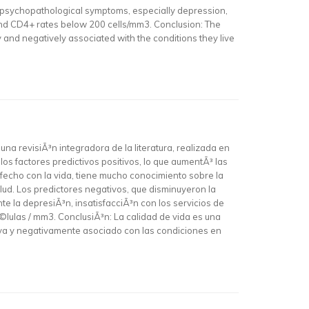
s, psychopathological symptoms, especially depression,
r and CD4+ rates below 200 cells/mm3. Conclusion: The
ly and negatively associated with the conditions they live
una revisiÃ³n integradora de la literatura, realizada en
los factores predictivos positivos, lo que aumentÃ³ las
fecho con la vida, tiene mucho conocimiento sobre la
salud. Los predictores negativos, que disminuyeron la
te la depresiÃ³n, insatisfacciÃ³n con los servicios de
©lulas / mm3. ConclusiÃ³n: La calidad de vida es una
iva y negativamente asociado con las condiciones en