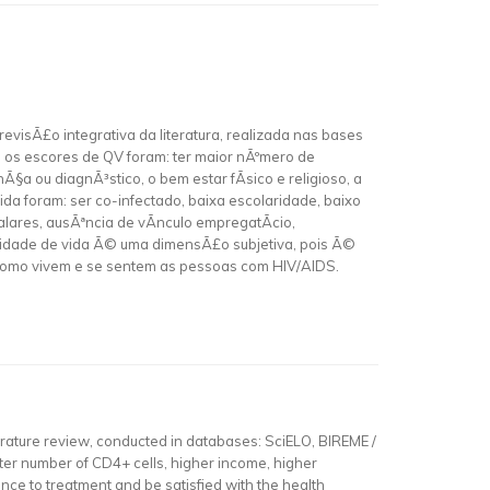
evisÃ£o integrativa da literatura, realizada nas bases
 os escores de QV foram: ter maior nÃºmero de
§a ou diagnÃ³stico, o bem estar fÃ­sico e religioso, a
da foram: ser co-infectado, baixa escolaridade, baixo
lares, ausÃªncia de vÃ­nculo empregatÃ­cio,
alidade de vida Ã© uma dimensÃ£o subjetiva, pois Ã©
e como vivem e se sentem as pessoas com HIV/AIDS.
literature review, conducted in databases: SciELO, BIREME /
ter number of CD4+ cells, higher income, higher
ence to treatment and be satisfied with the health