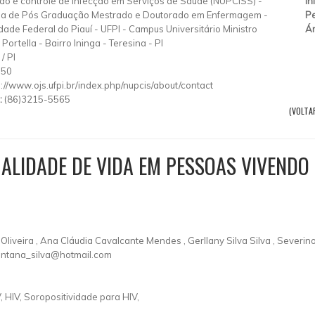
o e controle de Infecção em Serviços de Saúde (NUPCISS) -
In
a de Pós Graduação Mestrado e Doutorado em Enfermagem -
Pe
dade Federal do Piauí - UFPI - Campus Universitário Ministro
Ár
Portella - Bairro Ininga - Teresina - PI
/
PI
550
p://www.ojs.ufpi.br/index.php/nupcis/about/contact
:
(86)3215-5565
(VOLTA
ALIDADE DE VIDA EM PESSOAS VIVENDO 
 Oliveira , Ana Cláudia Cavalcante Mendes , Gerllany Silva Silva , Sever
antana_silva@hotmail.com
, HIV, Soropositividade para HIV,