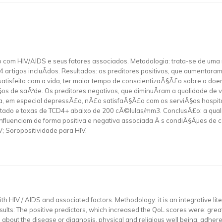
o com HIV/AIDS e seus fatores associados. Metodologia: trata-se de uma r
rtigos incluÃ­dos. Resultados: os preditores positivos, que aumentaram
atisfeito com a vida, ter maior tempo de conscientizaÃ§Ã£o sobre a doenÃ
os de saÃºde. Os preditores negativos, que diminuÃ­ram a qualidade de vi
ca, em especial depressÃ£o, nÃ£o satisfaÃ§Ã£o com os serviÃ§os hospita
fectado e taxas de TCD4+ abaixo de 200 cÃ©lulas/mm3. ConclusÃ£o: a qu
a influenciam de forma positiva e negativa associada Ã s condiÃ§Ãµes d
V; Soropositividade para HIV.
g with HIV / AIDS and associated factors. Methodology: it is an integrative 
sults: The positive predictors, which increased the QoL scores were: grea
 about the disease or diagnosis, physical and religious well being, adher