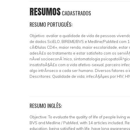
RESUMOS
CADASTRADOS
RESUMO PORTUGUÊS:
Objetivo: avaliar a qualidade de vida de pessoas vivend
de dados SciELO, BIREME/BVS e Medline/PubMed com 14 a
cÃ©lulas CD4+, maior renda, maior escolaridade, estar s
adesÃ£o ao tratamento e estar satisfeito com os serviÃ§
nÃ­vel socioeconÃ´mico, sintomatologia psicopatolÃ³gi
insatisfaÃ§Ã£o com a vida afetivo-sexual, parceiro in
algo intrÃ­nseco a cada ser humano. Diversos fatores 
Descritores: Qualidade de vida; infecÃ§Ãµes por HIV; HI
RESUMO INGLÊS:
Objective: To evaluate the quality of life of people livin
BVS and Medline / PubMed, with 14 articles included. Re
education, being satisfied with life, have long awareness