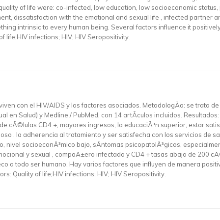
uality of life were: co-infected, low education, low socioeconomic statu
ment, dissatisfaction with the emotional and sexual life , infected partne
mething intrinsic to every human being. Several factors influence it positive
 life;HIV infections; HIV; HIV Seropositivity.
viven con el HIV/AIDS y los factores asociados. MetodologÃ­a: se trata de 
al en Salud) y Medline / PubMed, con 14 artÃ­culos incluidos. Resultados: 
e cÃ©lulas CD4 +, mayores ingresos, la educaciÃ³n superior, estar satis
gioso , la adherencia al tratamiento y ser satisfecha con los servicios de 
ivo, nivel socioeconÃ³mico bajo, sÃ­ntomas psicopatolÃ³gicos, especialmen
a emocional y sexual , compaÃ±ero infectado y CD4 + tasas abajo de 200 cÃ
seco a todo ser humano. Hay varios factores que influyen de manera posit
: Quality of life;HIV infections; HIV; HIV Seropositivity.