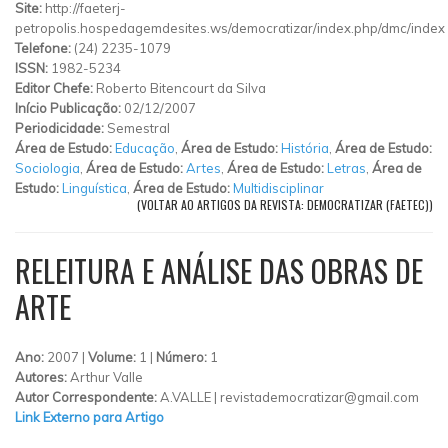
Site:
http://faeterj-
petropolis.hospedagemdesites.ws/democratizar/index.php/dmc/index
Telefone:
(24) 2235-1079
ISSN:
1982-5234
Editor Chefe:
Roberto Bitencourt da Silva
Início Publicação:
02/12/2007
Periodicidade:
Semestral
Área de Estudo:
Educação
,
Área de Estudo:
História
,
Área de Estudo:
Sociologia
,
Área de Estudo:
Artes
,
Área de Estudo:
Letras
,
Área de
Estudo:
Linguística
,
Área de Estudo:
Multidisciplinar
(VOLTAR AO ARTIGOS DA REVISTA: DEMOCRATIZAR (FAETEC))
RELEITURA E ANÁLISE DAS OBRAS DE
ARTE
Ano:
2007 |
Volume:
1 |
Número:
1
Autores:
Arthur Valle
Autor Correspondente:
A.VALLE |
revistademocratizar@gmail.com
Link Externo para Artigo