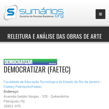
RELEITURA E ANÁLISE DAS OBRAS DE ARTE
▼
DEMOCRATIZAR (FAETEC)
Faculdade de Educação Tecnológica do Estado do Rio de Janeiro -
Faeterj-Petrópolis/Faetec
Endereço:
Avenida Getúlio Vargas
-
335
-
Quitandinha
Petrópolis
/
RJ
25651-075