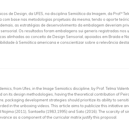
icos de Design, da UFES, na disciplina Semiótica da Imagem, da Profª Te
om base nas metodologias projetuais da mesma, tendo o aporte teórico
demais, as estratégias de desenvolvimento da embalagem deveriam privil
sensorial. Os resultados foram embalagens sui generis registradas nos u
icas alinhadas ao conceito de Design Sensorial, apoiados em Braida e Noj
isibilidade à Semiótica americana e conscientizar sobre a relevância dest
emics, from Ufes, in the Image Semiotics discipline, by Prof. Telma Valent
n its design methodologies, having the theoretical contribution of Peir
packaging development strategies should prioritize its ability to sensiti
ded in the unboxing videos. This article aims to publicize this initiative
ima (2011), Santaella (1983,1995) and Sato (2016). The scarcity of similar 
ance as a component of the curricular matrix justify this proposal.