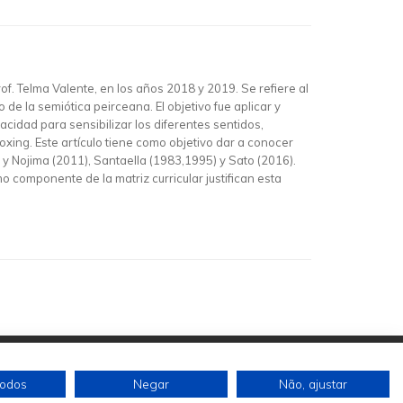
of. Telma Valente, en los años 2018 y 2019. Se refiere al
 la semiótica peirceana. El objetivo fue aplicar y
idad para sensibilizar los diferentes sentidos,
xing. Este artículo tiene como objetivo dar a conocer
 y Nojima (2011), Santaella (1983,1995) y Sato (2016).
mo componente de la matriz curricular justifican esta
todos
Negar
Não, ajustar