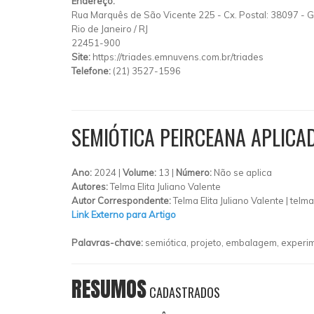
Endereço:
Rua Marquês de São Vicente 225
-
Cx. Postal: 38097
-
G
Rio de Janeiro
/
RJ
22451-900
Site:
https://triades.emnuvens.com.br/triades
Telefone:
(21) 3527-1596
SEMIÓTICA PEIRCEANA APLICA
Ano:
2024 |
Volume:
13 |
Número:
Não se aplica
Autores:
Telma Elita Juliano Valente
Autor Correspondente:
Telma Elita Juliano Valente |
telma
Link Externo para Artigo
Palavras-chave:
semiótica, projeto, embalagem, experime
RESUMOS
CADASTRADOS