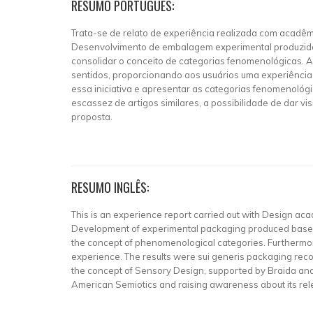
RESUMO PORTUGUÊS:
Trata-se de relato de experiência realizada com acadêm
Desenvolvimento de embalagem experimental produzida c
consolidar o conceito de categorias fenomenológicas. A
sentidos, proporcionando aos usuários uma experiência 
essa iniciativa e apresentar as categorias fenomenológ
escassez de artigos similares, a possibilidade de dar v
proposta.
RESUMO INGLÊS:
This is an experience report carried out with Design acad
Development of experimental packaging produced based o
the concept of phenomenological categories. Furthermore, 
experience. The results were sui generis packaging recor
the concept of Sensory Design, supported by Braida and Noj
American Semiotics and raising awareness about its relev