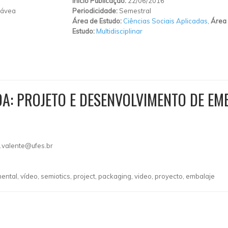
Início Publicação:
22/06/2016
ávea
Periodicidade:
Semestral
Área de Estudo:
Ciências Sociais Aplicadas
,
Área
Estudo:
Multidisciplinar
DA: PROJETO E DESENVOLVIMENTO DE E
.valente@ufes.br
ntal, vídeo, semiotics, project, packaging, video, proyecto, embalaje