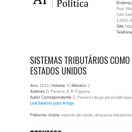
Endereç
Rod. Was
São Car
13565-
Site:
htt
Telefone
SISTEMAS TRIBUTÁRIOS COMO 
ESTADOS UNIDOS
Ano:
2021 |
Volume:
9 |
Número:
2
Autores:
D. Pereira, A. R. Figueira
Autor Correspondente:
D. Pereira |
diogo.pereira@coppe
Link Externo para Artigo
Palavras-chave:
imposto de renda, despesas tributárias