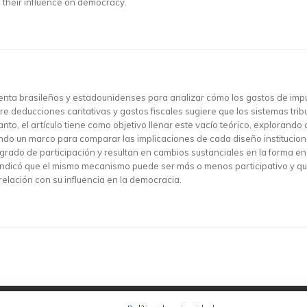
ng their influence on democracy.
la renta brasileños y estadounidenses para analizar cómo los gastos de 
bre deducciones caritativas y gastos fiscales sugiere que los sistemas tri
nto, el artículo tiene como objetivo llenar este vacío teórico, exploran
endo un marco para comparar las implicaciones de cada diseño institucio
 grado de participación y resultan en cambios sustanciales en la forma en
indicó que el mismo mecanismo puede ser más o menos participativo y qu
relación con su influencia en la democracia.