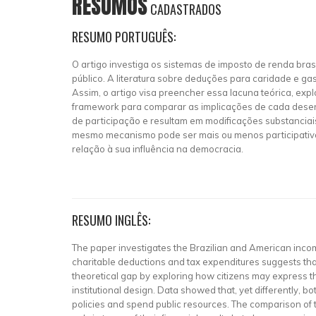
RESUMOS
CADASTRADOS
RESUMO PORTUGUÊS:
O artigo investiga os sistemas de imposto de renda bra
público. A literatura sobre deduções para caridade e ga
Assim, o artigo visa preencher essa lacuna teórica, e
framework para comparar as implicações de cada desenho
de participação e resultam em modificações substancia
mesmo mecanismo pode ser mais ou menos participativo
relação à sua influência na democracia.
RESUMO INGLÊS:
The paper investigates the Brazilian and American incom
charitable deductions and tax expenditures suggests that
theoretical gap by exploring how citizens may express t
institutional design. Data showed that, yet differently, 
policies and spend public resources. The comparison of 