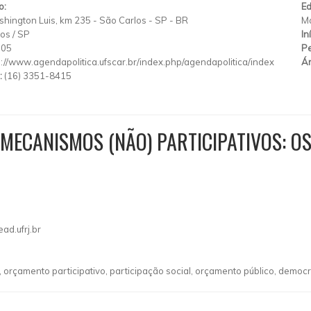
o:
Ed
hington Luis, km 235 - São Carlos - SP - BR
Ma
los
/
SP
In
905
Pe
p://www.agendapolitica.ufscar.br/index.php/agendapolitica/index
Ár
:
(16) 3351-8415
MECANISMOS (NÃO) PARTICIPATIVOS: OS
ad.ufrj.br
, orçamento participativo, participação social, orçamento público, democ