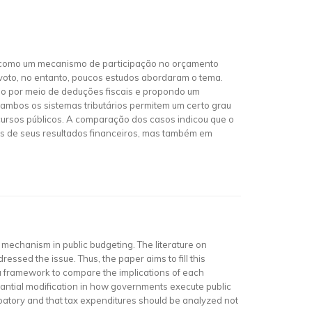
uar como um mecanismo de participação no orçamento
e voto, no entanto, poucos estudos abordaram o tema.
no por meio de deduções fiscais e propondo um
ambos os sistemas tributários permitem um certo grau
cursos públicos. A comparação dos casos indicou que o
s de seus resultados financeiros, mas também em
mechanism in public budgeting. The literature on
ssed the issue. Thus, the paper aims to fill this
a framework to compare the implications of each
bstantial modification in how governments execute public
patory and that tax expenditures should be analyzed not