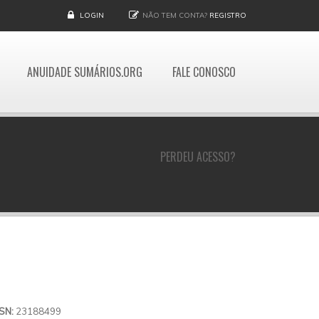
LOGIN
NÃO TEM CONTA?
REGISTRO
ANUIDADE SUMÁRIOS.ORG
FALE CONOSCO
PERDEU ACESSO?
SSN:
23188499