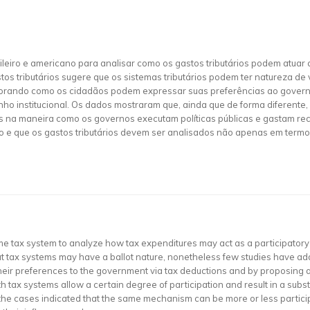
sileiro e americano para analisar como os gastos tributários podem at
stos tributários sugere que os sistemas tributários podem ter natureza d
xplorando como os cidadãos podem expressar suas preferências ao gover
 institucional. Os dados mostraram que, ainda que de forma diferente, 
is na maneira como os governos executam políticas públicas e gastam re
 e que os gastos tributários devem ser analisados não apenas em termo
e tax system to analyze how tax expenditures may act as a participatory 
 tax systems may have a ballot nature, nonetheless few studies have addre
heir preferences to the government via tax deductions and by proposing 
both tax systems allow a certain degree of participation and result in a su
the cases indicated that the same mechanism can be more or less partici