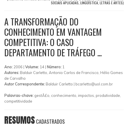
SOCIAIS APLICADAS, LINGÜÍSTICA, LETRAS E ARTES)
A TRANSFORMAÇÃO DO
CONHECIMENTO EM VANTAGEM
COMPETITIVA: O CASO
DEPARTAMENTO DE TRÁFEGO ...
Ano:
2006 |
Volume:
14 |
Número:
1
Autores:
Balduir Carletto, Antonio Carlos de Francisco, Hélio Gomes
de Carvalho
Autor Correspondente:
Balduir Carletto |
bcarletto@uol.com.br
Palavras-chave:
gestÃ£o, conhecimento, impactos, produtividade,
competitividade
RESUMOS
CADASTRADOS