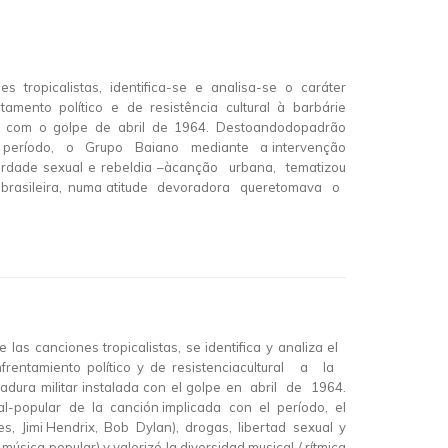
ões tropicalistas, identifica-se e analisa-se o caráter
to político e de resistência cultural à barbárie
ada com o golpe de abril de 1964. Destoandodopadrão
do período, o Grupo Baiano mediante a intervenção
liberdade sexual e rebeldia –àcanção urbana, tematizou
ca brasileira, numa atitude devoradora queretomava o
e las canciones tropicalistas, se identifica y analiza el
frentamiento político y de resistenciacultural a la
ra militar instalada con el golpe en abril de 1964.
-popular de la canción implicada con el período, el
les, Jimi Hendrix, Bob Dylan), drogas, libertad sexual y
a popular) y valorizó la diversidad musical / rítmica