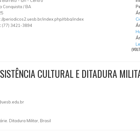
 Barreto
-
s/n
-
Centro
In
da Conquista
/
BA
Pe
25
Ár
p://periodicos2.uesb.br/index.php/rbba/index
Ci
:
(77) 3421-3894
Ár
H
Ár
Le
(VOL
ESISTÊNCIA CULTURAL E DITADURA MILI
@uesb.edu.br
rie. Ditadura Militar, Brasil