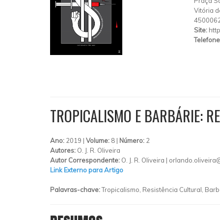
Praça Sá
Vitória 
450006
Site:
htt
Telefone
TROPICALISMO E BARBÁRIE: R
Ano:
2019 |
Volume:
8 |
Número:
2
Autores:
O. J. R. Oliveira
Autor Correspondente:
O. J. R. Oliveira |
orlando.oliveira
Link Externo para Artigo
Palavras-chave:
Tropicalismo, Resistência Cultural, Barbá