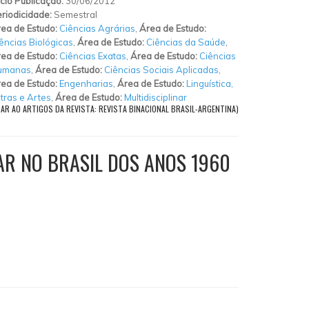
ício Publicação:
30/06/2012
riodicidade:
Semestral
ea de Estudo:
Ciências Agrárias
,
Área de Estudo:
ências Biológicas
,
Área de Estudo:
Ciências da Saúde
,
ea de Estudo:
Ciências Exatas
,
Área de Estudo:
Ciências
umanas
,
Área de Estudo:
Ciências Sociais Aplicadas
,
ea de Estudo:
Engenharias
,
Área de Estudo:
Linguística,
tras e Artes
,
Área de Estudo:
Multidisciplinar
TAR AO ARTIGOS DA REVISTA: REVISTA BINACIONAL BRASIL-ARGENTINA)
TAR NO BRASIL DOS ANOS 1960