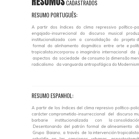
RESUMOS
CADASTRADOS
RESUMO PORTUGUÊS:
A partir dos índices do clima repressivo político-poli
engajado-insurrecional do discurso musical prod
institucionalizada com a consolidação do projeto d
formal do alinhamento dogmático entre arte e pol
tropicalista,incorporou o imaginário internacional da
aspectos da sociedade de consumo (a dimensão mercad
radicalismo da vanguarda antropofágica do Modernism
RESUMO ESPANHOL:
A partir de los índices del clima represivo político-pol
carácter comprometido-insurreccional del discurso 
barbarie institucionalizada con la consolidación d
Desentonando del patrón formal de alineamiento dog
Grupo Baiano, a través de la intervención tropicalista,
rebeldía -en las canciones urbanas, aspectostemático