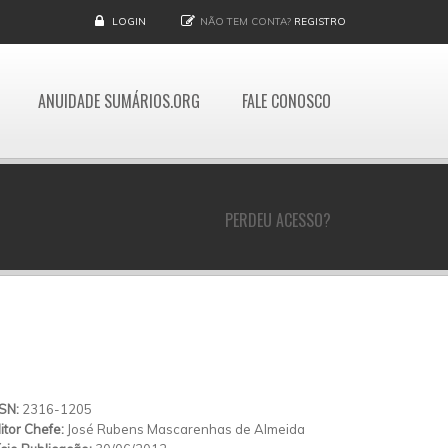
LOGIN
NÃO TEM CONTA?
REGISTRO
ANUIDADE SUMÁRIOS.ORG
FALE CONOSCO
PERDEU ACESSO?
SSN:
2316-1205
itor Chefe:
José Rubens Mascarenhas de Almeida