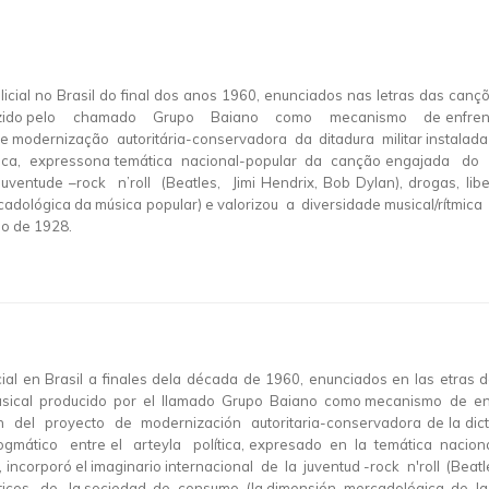
cial no Brasil do final dos anos 1960, enunciados nas letras das canç
uzido pelo chamado Grupo Baiano como mecanismo de enfrentamen
e modernização autoritária-conservadora da ditadura militar instal
ítica, expressona temática nacional-popular da canção engajada 
 juventude –rock n’roll (Beatles, Jimi Hendrix, Bob Dylan), drogas, 
ológica da música popular) e valorizou a diversidade musical/rítmi
o de 1928.
icial en Brasil a finales dela década de 1960, enunciados en las etras d
musical producido por el llamado Grupo Baiano como mecanismo de en
el proyecto de modernización autoritaria-conservadora de la dictadu
mático entre el arteyla política, expresado en la temática nacional
 incorporó el imaginario internacional de la juventud -rock n'roll (Beat
s de la sociedad de consumo (la dimensión mercadológica de la músic