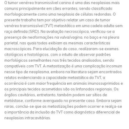
O tumor venéreo transmissível canino é uma das neoplasias mais
comuns principalmente em cães errantes, sendo classificado
morfologicamente como uma neoplasia de células redondas. O
presente trabalho tem por objetivo relatar um caso de tumor
venéreo transmissível (TVT) metastático em uma cadela adulta sem
raça definida (SRD). Na avaliação necroscópica, verificou-se a
presença de neoformações na vulva/vagina, no baço e na pleura
parietal, nas quais todas exibiam as mesmas características
macroscópicas. Para elucidação do caso, realizaram-se exames
citológicos e histológicos, com o intuito de observar padrões
morfológicos semelhantes nos três tecidos analisados, sendo
compatíveis com TVT. A metastização é uma complicação incomum
nesse tipo de neoplasma, embora na literatura sejam encontrados
relatos evidenciando a capacidade metastática do TVT, a
ocorrência é com maior frequência em animais imunossuprimidos e
os principais tecidos acometidos são os linfonodos regionais. Os
órgãos cavitários, entretanto, também podem ser sítios de
metástase, conforme averiguado no presente caso. Embora sejam
raras, conclui-se que as metastizações podem ocorrer e realça-se
a importância da inclusão do TVT como diagnóstico diferencial de
neoplasias intracavitárias.