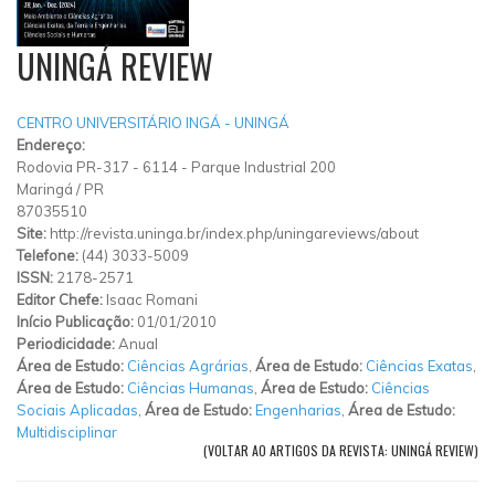
UNINGÁ REVIEW
CENTRO UNIVERSITÁRIO INGÁ - UNINGÁ
Endereço:
Rodovia PR-317
-
6114
-
Parque Industrial 200
Maringá
/
PR
87035510
Site:
http://revista.uninga.br/index.php/uningareviews/about
Telefone:
(44) 3033-5009
ISSN:
2178-2571
Editor Chefe:
Isaac Romani
Início Publicação:
01/01/2010
Periodicidade:
Anual
Área de Estudo:
Ciências Agrárias
,
Área de Estudo:
Ciências Exatas
,
Área de Estudo:
Ciências Humanas
,
Área de Estudo:
Ciências
Sociais Aplicadas
,
Área de Estudo:
Engenharias
,
Área de Estudo:
Multidisciplinar
(VOLTAR AO ARTIGOS DA REVISTA: UNINGÁ REVIEW)