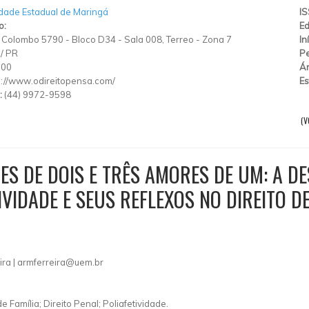
dade Estadual de Maringá
I
o:
Ed
 Colombo 5790
-
Bloco D34 - Sala 008, Terreo
-
Zona 7
In
/
PR
Pe
900
Ár
p://www.odireitopensa.com/
Es
:
(44) 9972-9598
(V
ES DE DOIS E TRÊS AMORES DE UM: A D
VIDADE E SEUS REFLEXOS NO DIREITO DE
ra |
armferreira@uem.br
 Família; Direito Penal; Poliafetividade.