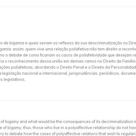
ito de bigamia e quais seriam os reflexos da sua descriminalização no Dire
amia, assim, quem vive uma relação poliafetiva não tem direito a reconhe
io o debate de como ficariam os casos de poliafetividade que desejam re
aria o reconhecimento dessa união em demais ramos no Direito de Famíl
ções poliafetivas, abordando o Direito Penal e o Direito da Personalidade
a legislação nacional e internacional, jurisprudências, periódicos, docume
 legislativos.
e of bigamy and what would be the consequences of its decriminalization
 bigamy, thus, those who live in a polyaffective relationship do not have th
ary to debate how the cases of polyaffective relations that wish to regulari