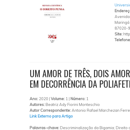
Universi
Endereç
Avenida
Maringá
87020-
Site:
htt
Telefone
UM AMOR DE TRÊS, DOIS AMOR
EM DECORRÊNCIA DA POLIAFETI
Ano:
2020 |
Volume:
1 |
Número:
1
Autores:
Beatriz Ady Fiorini Monteschio
Autor Correspondente:
Antonio Rafael Marchezan Ferrei
Link Externo para Artigo
Palavras-chave:
Descriminalização da Bigamia; Direito de