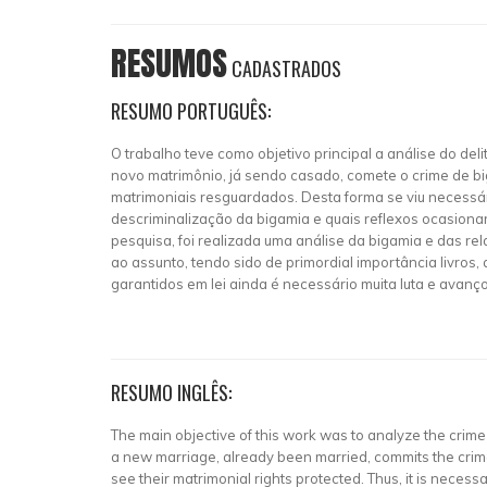
RESUMOS
CADASTRADOS
RESUMO PORTUGUÊS:
O trabalho teve como objetivo principal a análise do del
novo matrimônio, já sendo casado, comete o crime de big
matrimoniais resguardados. Desta forma se viu necessár
descriminalização da bigamia e quais reflexos ocasion
pesquisa, foi realizada uma análise da bigamia e das rela
ao assunto, tendo sido de primordial importância livros, 
garantidos em lei ainda é necessário muita luta e avanços
RESUMO INGLÊS:
The main objective of this work was to analyze the crim
a new marriage, already been married, commits the crime of
see their matrimonial rights protected. Thus, it is necess