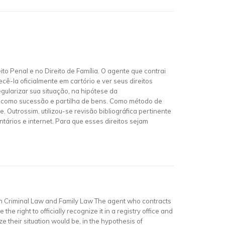
ito Penal e no Direito de Família. O agente que contrai
cê-la oficialmente em cartório e ver seus direitos
gularizar sua situação, na hipótese da
ia como sucessão e partilha de bens. Como método de
. Outrossim, utilizou-se revisão bibliográfica pertinente
ntários e internet. Para que esses direitos sejam
 in Criminal Law and Family Law The agent who contracts
e right to officially recognize it in a registry office and
ze their situation would be, in the hypothesis of