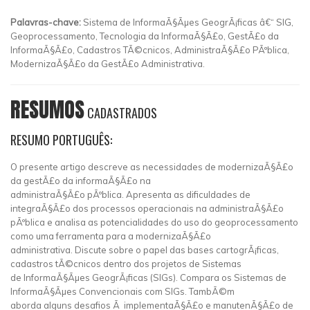
Palavras-chave:
Sistema de InformaÃ§Ãµes GeogrÃ¡ficas â€“ SIG,
Geoprocessamento, Tecnologia da InformaÃ§Ã£o, GestÃ£o da
InformaÃ§Ã£o, Cadastros TÃ©cnicos, AdministraÃ§Ã£o PÃºblica,
ModernizaÃ§Ã£o da GestÃ£o Administrativa.
RESUMOS
CADASTRADOS
RESUMO PORTUGUÊS:
O presente artigo descreve as necessidades de modernizaÃ§Ã£o
da gestÃ£o da informaÃ§Ã£o na
administraÃ§Ã£o pÃºblica. Apresenta as dificuldades de
integraÃ§Ã£o dos processos operacionais na administraÃ§Ã£o
pÃºblica e analisa as potencialidades do uso do geoprocessamento
como uma ferramenta para a modernizaÃ§Ã£o
administrativa. Discute sobre o papel das bases cartogrÃ¡ficas,
cadastros tÃ©cnicos dentro dos projetos de Sistemas
de InformaÃ§Ãµes GeogrÃ¡ficas (SIGs). Compara os Sistemas de
InformaÃ§Ãµes Convencionais com SIGs. TambÃ©m
aborda alguns desafios Ã implementaÃ§Ã£o e manutenÃ§Ã£o de