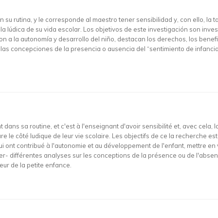
 su rutina, y le corresponde al maestro tener sensibilidad y, con ello, la t
la lúdica de su vida escolar. Los objetivos de este investigación son inv
ron a la autonomía y desarrollo del niño, destacan los derechos, los benefi
 las concepciones de la presencia o ausencia del “sentimiento de infancia
 dans sa routine, et c'est à l'enseignant d'avoir sensibilité et, avec cela, 
lure le côté ludique de leur vie scolaire. Les objectifs de ce la recherche e
ui ont contribué à l'autonomie et au développement de l'enfant, mettre en v
r- différentes analyses sur les conceptions de la présence ou de l'absenc
ur de la petite enfance.