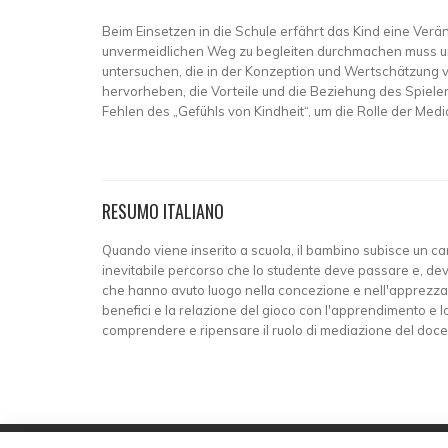
Beim Einsetzen in die Schule erfährt das Kind eine Verä
unvermeidlichen Weg zu begleiten durchmachen muss und
untersuchen, die in der Konzeption und Wertschätzung v
hervorheben, die Vorteile und die Beziehung des Spiel
Fehlen des „Gefühls von Kindheit“, um die Rolle der Med
RESUMO ITALIANO
Quando viene inserito a scuola, il bambino subisce un cambi
inevitabile percorso che lo studente deve passare e, deve 
che hanno avuto luogo nella concezione e nell'apprezzamen
benefici e la relazione del gioco con l'apprendimento e l
comprendere e ripensare il ruolo di mediazione del doce