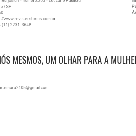
 Burjakian
-
número:203
-
Lauzane Paulista
In
lo
/
SP
Pe
50
Ár
p://www.revisterritorios.com.br
:
(11) 2231-3648
 NÓS MESMOS, UM OLHAR PARA A MULH
artemara2105@gmail.com