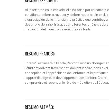
RESUMO ESPANHOL:
Al insertarse en la escuela, el niño pasa por un cambio en
estudiante deben atravesar y, deben hacerlo, sin excluir 
y apreciación de la infancia y la práctica que contribuye
desarrollo del niño. Búsqueda- diferentes análisis sobre
mediación del maestro de educación infantil.
RESUMO FRANCÊS:
Lorsqu'il est inséré à l'école, l'enfant subit un changement
l'étudiant doivent traverser et, doivent le faire, sans exc
conception et l'appréciation de l'enfance et la pratique q
l'apprentissage et le développement de l'enfant. Cherche
comprendre et repenser le rôle de médiation de l'éducate
RESUMO ALEMÃO: