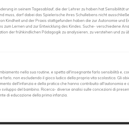
nderung in seinem Tagesablauf, die der Lehrer zu haben hat Sensibilität 
 muss, darf dabei das Spielerische ihres Schullebens nicht ausschließe
on Kindheit und der Praxis stattgefunden haben die zur Autonomie und 
ens zum Lernen und zur Entwicklung des Kindes. Suche- verschiedene An
iation der frühkindlichen Pädagogik zu analysieren, zu verstehen und zu 
amento nella sua routine, e spetta all'insegnante farlo sensibilità e, con ci
farlo, non escludendo il gioco ludico della propria vita scolastica. Gli obi
to dell'infanzia e della pratica che hanno contribuito all'autonomia e allo
o sviluppo del bambino. Ricerca- diverse analisi sulle concezioni di prese
nte di educazione della prima infanzia.