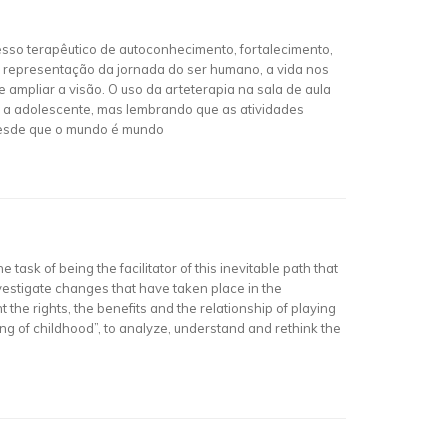
cesso terapêutico de autoconhecimento, fortalecimento,
ra representação da jornada do ser humano, a vida nos
ampliar a visão. O uso da arteterapia na sala de aula
il a adolescente, mas lembrando que as atividades
 desde que o mundo é mundo
 task of being the facilitator of this inevitable path that
investigate changes that have taken place in the
the rights, the benefits and the relationship of playing
ng of childhood”, to analyze, understand and rethink the