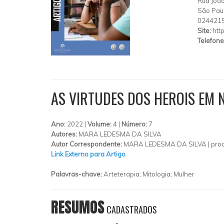
Rua João
São Pau
024421
Site:
htt
Telefone
AS VIRTUDES DOS HEROIS EM
Ano:
2022 |
Volume:
4 |
Número:
7
Autores:
MARA LEDESMA DA SILVA
Autor Correspondente:
MARA LEDESMA DA SILVA |
pro
Link Externo para Artigo
Palavras-chave:
Arteterapia; Mitologia; Mulher
RESUMOS
CADASTRADOS