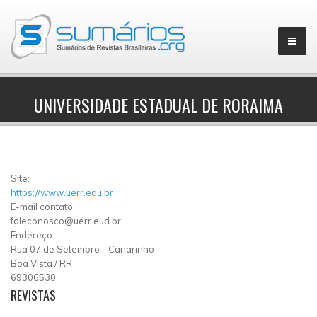
UNIVERSIDADE ESTADUAL DE RORAIMA
▼
Site:
https://www.uerr.edu.br
E-mail contato:
faleconosco@uerr.eud.br
Endereço:
Rua 07 de Setembro
-
Canarinho
Boa Vista
/
RR
69306530
REVISTAS