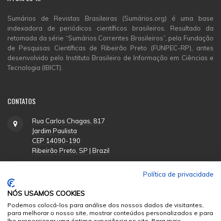
Sumários de Revistas Brasileiras (Sumários.org) é uma base
indexadora de periódicos científicos brasileiros. Resultado da
retomada da série “Sumários Correntes Brasileiros”, pela Fundação
de Pesquisas Científicas de Ribeirão Preto (FUNPEC-RP), antes
desenvolvido pelo Instituto Brasileiro de Informação em Ciências e
Tecnologia (IBICT).
CONTATOS
Rua Carlos Chagas, 817
Jardim Paulista
CEP 14090-190
Ribeirão Preto, SP | Brazil
Política de privacidade
(16) 3620-1251
NÓS USAMOS COOKIES
suporte@funpecrp.com.br
Podemos colocá-los para análise dos nossos dados de visitantes,
para melhorar o nosso site, mostrar conteúdos personalizados e para
lhe proporcionar uma óptima experiência no site. Para mais