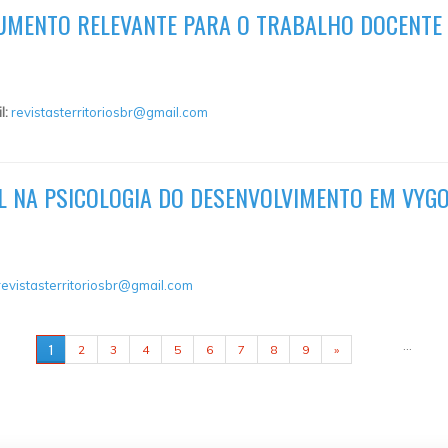
RUMENTO RELEVANTE PARA O TRABALHO DOCENTE
l:
revistasterritoriosbr@gmail.com
L NA PSICOLOGIA DO DESENVOLVIMENTO EM VYG
revistasterritoriosbr@gmail.com
…
1
2
3
4
5
6
7
8
9
»