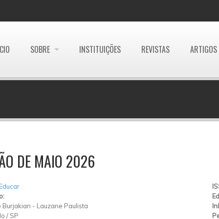
ÍCIO
SOBRE
INSTITUIÇÕES
REVISTAS
ARTIGOS
ÃO DE MAIO 2026
 Educar
I
o:
Ed
 Burjakian
-
Lauzane Paulista
In
lo
/
SP
Pe