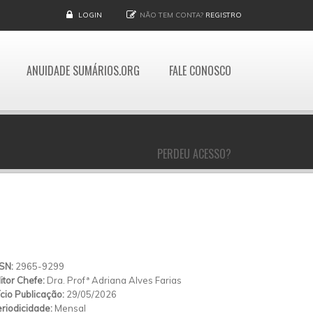
LOGIN
NÃO TEM CONTA?
REGISTRO
ANUIDADE SUMÁRIOS.ORG
FALE CONOSCO
PERDEU ACESSO?
SSN:
2965-9299
itor Chefe:
Dra. Profª Adriana Alves Farias
ício Publicação:
29/05/2026
riodicidade:
Mensal