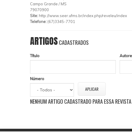
Campo Grande
/
MS
79070900
Site:
http://www.seer.ufms.br/index.php/reveleu/index
Telefone:
(67)3345-7701
ARTIGOS
CADASTRADOS
Título
Autore
Número
NENHUM ARTIGO CADASTRADO PARA ESSA REVISTA