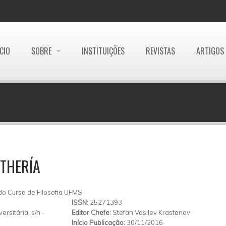
ÍCIO
SOBRE
INSTITUIÇÕES
REVISTAS
ARTIGOS
THERÍA
do Curso de Filosofia UFMS
ISSN:
25271393
rsitária, s/n -
Editor Chefe:
Stefan Vasilev Krastanov
Início Publicação:
30/11/2016