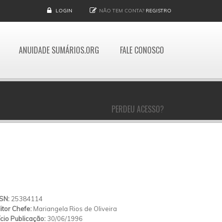
LOGIN
NÃO TEM CONTA?
REGISTRO
ANUIDADE SUMÁRIOS.ORG
FALE CONOSCO
PERDEU ACESSO?
SSN:
25384114
itor Chefe:
Mariangela Rios de Oliveira
ício Publicação:
30/06/1996