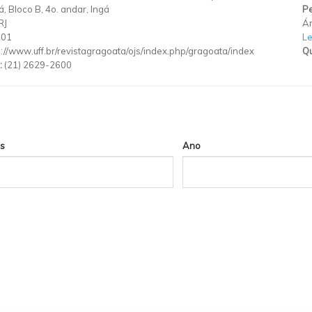
, Bloco B, 4o. andar, Ingá
Pe
RJ
Ár
201
Le
p://www.uff.br/revistagragoata/ojs/index.php/gragoata/index
Qu
:
(21) 2629-2600
s
Ano