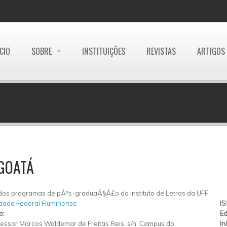
ÍCIO
SOBRE
INSTITUIÇÕES
REVISTAS
ARTIGOS
GOATÁ
dos programas de pÃ³s-graduaÃ§Ã£o do Instituto de Letras da UFF
dade Federal Fluminense
I
o:
Ed
essor Marcos Waldemar de Freitas Reis, s/n, Campus do
In