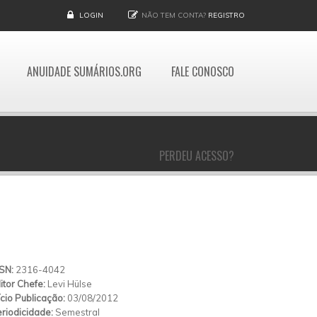
LOGIN
NÃO TEM CONTA?
REGISTRO
ANUIDADE SUMÁRIOS.ORG
FALE CONOSCO
PERDEU ACESSO?
SSN:
2316-4042
itor Chefe:
Levi Hülse
ício Publicação:
03/08/2012
riodicidade:
Semestral