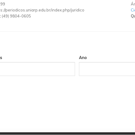
199
Ár
ps://periodicos.uniarp.edu.br/index.php/juridico
Ci
:
(49) 9804-0605
Qu
s
Ano