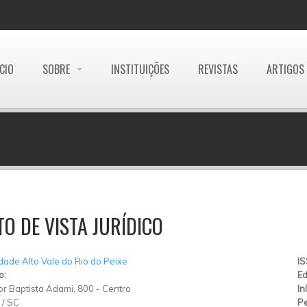
ÍCIO
SOBRE
INSTITUIÇÕES
REVISTAS
ARTIGOS
O DE VISTA JURÍDICO
dade Alto Vale do Rio do Peixe
I
o:
Ed
or Baptista Adami, 800
-
Centro
In
/
SC
Pe