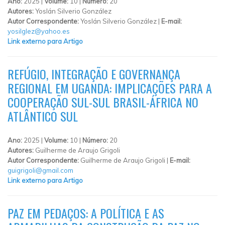
Ano:
2025 |
Volume:
10 |
Número:
20
Autores:
Yoslán Silverio González
Autor Correspondente:
Yoslán Silverio González |
E-mail:
yosilglez@yahoo.es
Link externo para Artigo
REFÚGIO, INTEGRAÇÃO E GOVERNANÇA
REGIONAL EM UGANDA: IMPLICAÇÕES PARA A
COOPERAÇÃO SUL-SUL BRASIL-ÁFRICA NO
ATLÂNTICO SUL
Ano:
2025 |
Volume:
10 |
Número:
20
Autores:
Guilherme de Araujo Grigoli
Autor Correspondente:
Guilherme de Araujo Grigoli |
E-mail:
guigrigoli@gmail.com
Link externo para Artigo
PAZ EM PEDAÇOS: A POLÍTICA E AS