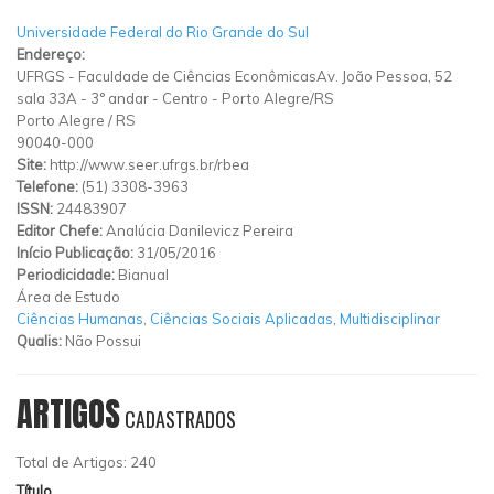
Universidade Federal do Rio Grande do Sul
Endereço:
UFRGS - Faculdade de Ciências EconômicasAv. João Pessoa, 52
sala 33A - 3° andar - Centro - Porto Alegre/RS
Porto Alegre
/
RS
90040-000
Site:
http://www.seer.ufrgs.br/rbea
Telefone:
(51) 3308-3963
ISSN:
24483907
Editor Chefe:
Analúcia Danilevicz Pereira
Início Publicação:
31/05/2016
Periodicidade:
Bianual
Área de Estudo
Ciências Humanas
,
Ciências Sociais Aplicadas
,
Multidisciplinar
Qualis:
Não Possui
ARTIGOS
CADASTRADOS
Total de Artigos: 240
Título