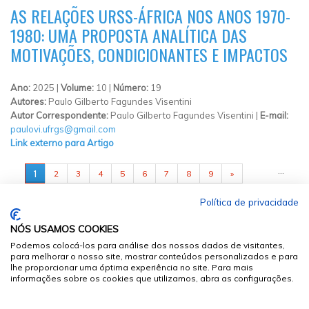
AS RELAÇÕES URSS-ÁFRICA NOS ANOS 1970-
1980: UMA PROPOSTA ANALÍTICA DAS
MOTIVAÇÕES, CONDICIONANTES E IMPACTOS
Ano:
2025 |
Volume:
10 |
Número:
19
Autores:
Paulo Gilberto Fagundes Visentini
Autor Correspondente:
Paulo Gilberto Fagundes Visentini |
E-mail:
paulovi.ufrgs@gmail.com
Link externo para Artigo
PÁGINAS
…
1
2
3
4
5
6
7
8
9
»
Política de privacidade
NÓS USAMOS COOKIES
Podemos colocá-los para análise dos nossos dados de visitantes,
para melhorar o nosso site, mostrar conteúdos personalizados e para
lhe proporcionar uma óptima experiência no site. Para mais
informações sobre os cookies que utilizamos, abra as configurações.