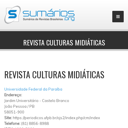
REVISTA CULTURAS MIDIÁTICAS
▼
REVISTA CULTURAS MIDIÁTICAS
Universidade Federal da Paraíba
Endereço:
Jardim Universitário
-
Castelo Branco
João Pessoa
/
PB
58051-900
Site:
https://periodicos.ufpb.br/ojs2/index.php/cm/index
Telefone:
(81) 8856-8988