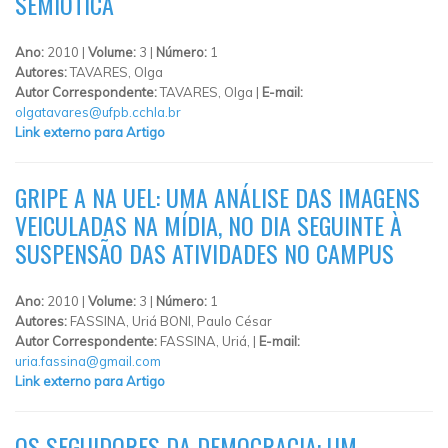
SEMIÓTICA
Ano:
2010 |
Volume:
3 |
Número:
1
Autores:
TAVARES, Olga
Autor Correspondente:
TAVARES, Olga |
E-mail:
olgatavares@ufpb.cchla.br
Link externo para Artigo
GRIPE A NA UEL: UMA ANÁLISE DAS IMAGENS
VEICULADAS NA MÍDIA, NO DIA SEGUINTE À
SUSPENSÃO DAS ATIVIDADES NO CAMPUS
Ano:
2010 |
Volume:
3 |
Número:
1
Autores:
FASSINA, Uriá BONI, Paulo César
Autor Correspondente:
FASSINA, Uriá, |
E-mail:
uria.fassina@gmail.com
Link externo para Artigo
OS SEGUIDORES DA DEMOCRACIA: UM