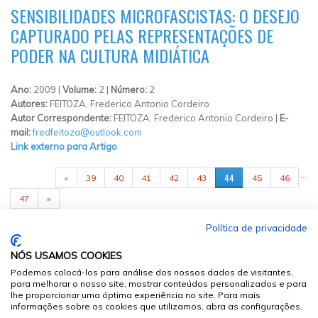
SENSIBILIDADES MICROFASCISTAS: O DESEJO
CAPTURADO PELAS REPRESENTAÇÕES DE
PODER NA CULTURA MIDIÁTICA
Ano:
2009 |
Volume:
2 |
Número:
2
Autores:
FEITOZA, Frederico Antonio Cordeiro
Autor Correspondente:
FEITOZA, Frederico Antonio Cordeiro |
E-
mail:
fredfeitoza@outlook.com
Link externo para Artigo
PÁGINAS
…
44
«
39
40
41
42
43
45
46
47
»
Política de privacidade
NÓS USAMOS COOKIES
Podemos colocá-los para análise dos nossos dados de visitantes,
para melhorar o nosso site, mostrar conteúdos personalizados e para
lhe proporcionar uma óptima experiência no site. Para mais
informações sobre os cookies que utilizamos, abra as configurações.