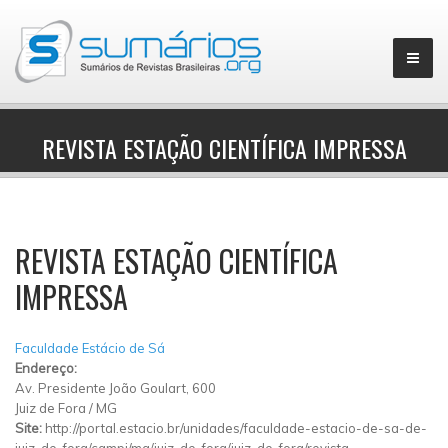
REVISTA ESTAÇÃO CIENTÍFICA IMPRESSA
▼
REVISTA ESTAÇÃO CIENTÍFICA
IMPRESSA
Faculdade Estácio de Sá
Endereço:
Av. Presidente João Goulart, 600
Juiz de Fora
/
MG
Site:
http://portal.estacio.br/unidades/faculdade-estacio-de-sa-de-
juiz-de-fora/campi/mg/juiz-de-fora/juiz-de-fora/revista-