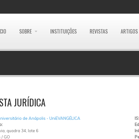
ÍCIO
SOBRE
INSTITUIÇÕES
REVISTAS
ARTIGOS
STA JURÍDICA
niversitário de Anápolis - UniEVANGÉLICA
I
o:
Ed
ia, quadra 34, lote 6
In
s
/
GO
Pe