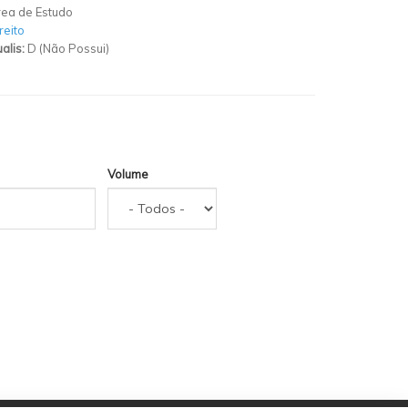
ea de Estudo
reito
alis:
D (Não Possui)
Volume