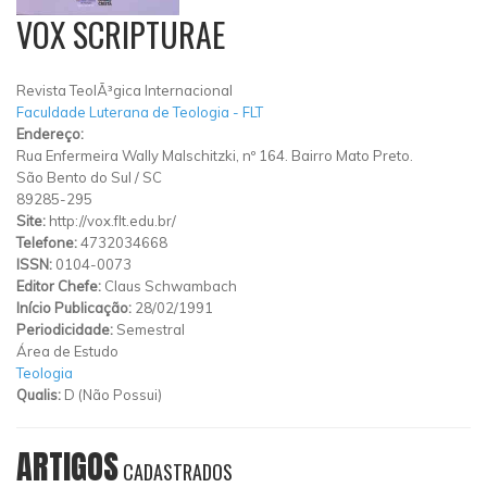
VOX SCRIPTURAE
Revista TeolÃ³gica Internacional
Faculdade Luterana de Teologia - FLT
Endereço:
Rua Enfermeira Wally Malschitzki, nº 164. Bairro Mato Preto.
São Bento do Sul
/
SC
89285-295
Site:
http://vox.flt.edu.br/
Telefone:
4732034668
ISSN:
0104-0073
Editor Chefe:
Claus Schwambach
Início Publicação:
28/02/1991
Periodicidade:
Semestral
Área de Estudo
Teologia
Qualis:
D (Não Possui)
ARTIGOS
CADASTRADOS