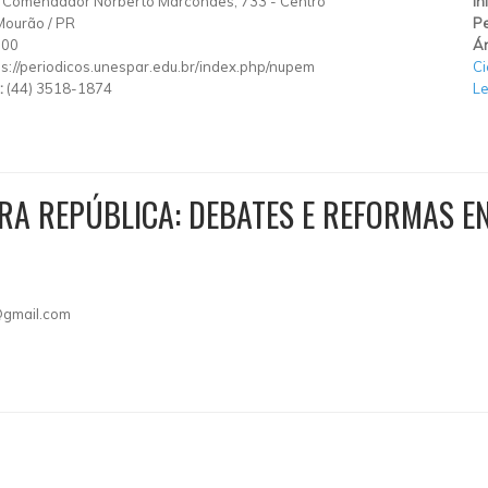
 Comendador Norberto Marcondes, 733
-
Centro
In
Mourão
/
PR
Pe
100
Ár
ps://periodicos.unespar.edu.br/index.php/nupem
Ci
:
(44) 3518-1874
Le
RA REPÚBLICA: DEBATES E REFORMAS EN
gmail.com