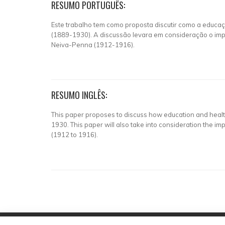
RESUMO PORTUGUÊS:
Este trabalho tem como proposta discutir como a educação
(1889-1930). A discussão levara em consideração o imp
Neiva-Penna (1912-1916).
RESUMO INGLÊS:
This paper proposes to discuss how education and health b
1930. This paper will also take into consideration the i
(1912 to 1916).