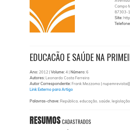
Avenida
Campo 
87303-
Site:
htt
Telefone
EDUCACÃO E SAÚDE NA PRIMEI
Ano:
2012 |
Volume:
4 |
Número:
6
Autores:
Leonardo Costa Ferreira
Autor Correspondente:
Frank Mezzomo |
nupemrevista@
Link Externo para Artigo
Palavras-chave:
República, educação, saúde, legislação
RESUMOS
CADASTRADOS