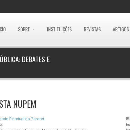
ÍCIO
SOBRE
INSTITUIÇÕES
REVISTAS
ARTIGOS
ÚBLICA: DEBATES E
ISTA NUPEM
dade Estadual do Paraná
I
o:
Ed