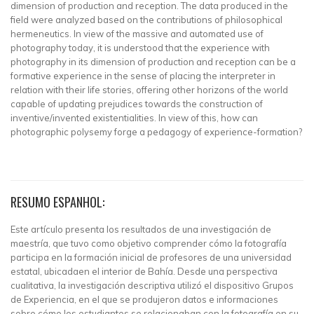
dimension of production and reception. The data produced in the
field were analyzed based on the contributions of philosophical
hermeneutics. In view of the massive and automated use of
photography today, it is understood that the experience with
photography in its dimension of production and reception can be a
formative experience in the sense of placing the interpreter in
relation with their life stories, offering other horizons of the world
capable of updating prejudices towards the construction of
inventive/invented existentialities. In view of this, how can
photographic polysemy forge a pedagogy of experience-formation?
RESUMO ESPANHOL:
Este artículo presenta los resultados de una investigación de
maestría, que tuvo como objetivo comprender cómo la fotografía
participa en la formación inicial de profesores de una universidad
estatal, ubicadaen el interior de Bahía. Desde una perspectiva
cualitativa, la investigación descriptiva utilizó el dispositivo Grupos
de Experiencia, en el que se produjeron datos e informaciones
sobre cómo los estudiantes se relacionaban con la fotografía en su