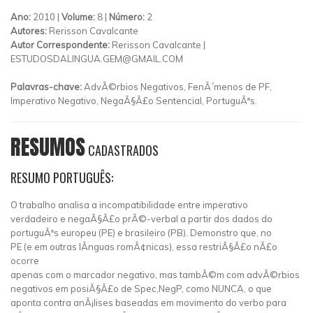
Ano:
2010 |
Volume:
8 |
Número:
2
Autores:
Rerisson Cavalcante
Autor Correspondente:
Rerisson Cavalcante |
ESTUDOSDALINGUA.GEM@GMAIL.COM
Palavras-chave:
AdvÃ©rbios Negativos, FenÃ´menos de PF,
Imperativo Negativo, NegaÃ§Ã£o Sentencial, PortuguÃªs.
RESUMOS
CADASTRADOS
RESUMO PORTUGUÊS:
O trabalho analisa a incompatibilidade entre imperativo
verdadeiro e negaÃ§Ã£o prÃ©-verbal a partir dos dados do
portuguÃªs europeu (PE) e brasileiro (PB). Demonstro que, no
PE (e em outras lÃ­nguas romÃ¢nicas), essa restriÃ§Ã£o nÃ£o
ocorre
apenas com o marcador negativo, mas tambÃ©m com advÃ©rbios
negativos em posiÃ§Ã£o de Spec,NegP, como NUNCA, o que
aponta contra anÃ¡lises baseadas em movimento do verbo para