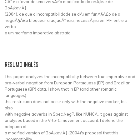
CÂ° e a favor de uma versÃ£o modificada da anÃ¡lise de
BoÅ¡koviÄ‡
(2004), de que a incompatibilidade se dÃ¡ em funÃ§Ã£o de a
negaÃ§Ã£o bloquear a adjacÃªncia, necessÃ¡ria em PF, entre o
verbo
e um morfema imperativo abstrato.
RESUMO INGLÊS:
This paper analyzes the incompatibility between true imperative and
pre-verbal negation from European Portuguese (EP) and Brazilian
Portuguese (BP) data. I show that in EP (and other romanic
languages)
this restriction does not occur only with the negative marker, but
also
with negative adverbs in Spec,NegP, like NUNCA. It goes against
analyses based in the V-to-C movement account. I defend the
adoption of
a modified version of BoÅ¡koviÄ‡ (2004)'s proposal that this
incompatibility