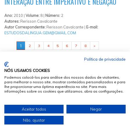
INTERAÇÃO ENTRE IMPERATIVO E NEGAÇÃO
Ano:
2010 |
Volume:
8 |
Número:
2
Autores:
Rerisson Cavalcante
Autor Correspondente:
Rerisson Cavalcante |
E-mail:
ESTUDOSDALINGUA.GEM@GMAIL.COM
PÁGINAS
1
2
3
4
5
6
7
8
»
Política de privacidade
NÓS USAMOS COOKIES
Podemos colocá-los para análise dos nossos dados de visitantes,
para melhorar o nosso site, mostrar conteúdos personalizados e para
lhe proporcionar uma óptima experiência no site. Para mais
informações sobre os cookies que utilizamos, abra as configurações.
© 2026
Sumários.org
. Todos os Direitos Reservados
Aceitar todos
Negar
Desenvolvido por
Não, ajustar