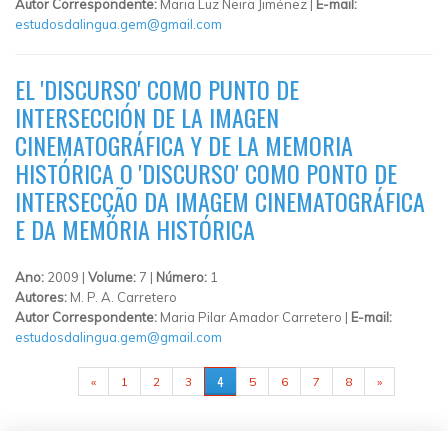
Autor Correspondente:
Maria Luz Neira Jiménez |
E-mail:
estudosdalingua.gem@gmail.com
EL 'DISCURSO' COMO PUNTO DE
INTERSECCIÓN DE LA IMAGEN
CINEMATOGRÁFICA Y DE LA MEMORIA
HISTÓRICA O 'DISCURSO' COMO PONTO DE
INTERSECÇÃO DA IMAGEM CINEMATOGRÁFICA
E DA MEMÓRIA HISTÓRICA
Ano:
2009 |
Volume:
7 |
Número:
1
Autores:
M. P. A. Carretero
Autor Correspondente:
Maria Pilar Amador Carretero |
E-mail:
estudosdalingua.gem@gmail.com
PÁGINAS
4
«
1
2
3
5
6
7
8
»