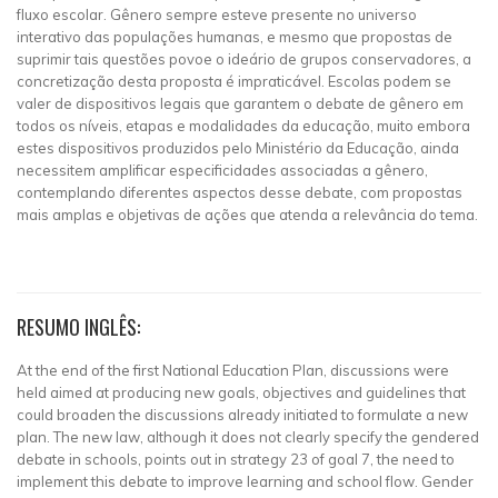
fluxo escolar. Gênero sempre esteve presente no universo
interativo das populações humanas, e mesmo que propostas de
suprimir tais questões povoe o ideário de grupos conservadores, a
concretização desta proposta é impraticável. Escolas podem se
valer de dispositivos legais que garantem o debate de gênero em
todos os níveis, etapas e modalidades da educação, muito embora
estes dispositivos produzidos pelo Ministério da Educação, ainda
necessitem amplificar especificidades associadas a gênero,
contemplando diferentes aspectos desse debate, com propostas
mais amplas e objetivas de ações que atenda a relevância do tema.
RESUMO INGLÊS:
At the end of the first National Education Plan, discussions were
held aimed at producing new goals, objectives and guidelines that
could broaden the discussions already initiated to formulate a new
plan. The new law, although it does not clearly specify the gendered
debate in schools, points out in strategy 23 of goal 7, the need to
implement this debate to improve learning and school flow. Gender