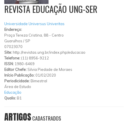
REVISTA EDUCAÇÃO UNG-SER
Universidade Universus Univeritas
Endereço:
Praça Tereza Cristina, 88
-
Centro
Guarulhos
/
SP
07023070
Site:
http://revistas.ung.br/index.php/educacao
Telefone:
(11) 8956-9212
ISSN:
1980-6469
Editor Chefe:
Silvia Piedade de Moraes
Início Publicação:
01/02/2020
Periodicidade:
Bimestral
Área de Estudo
Educação
Qualis:
B1
ARTIGOS
CADASTRADOS