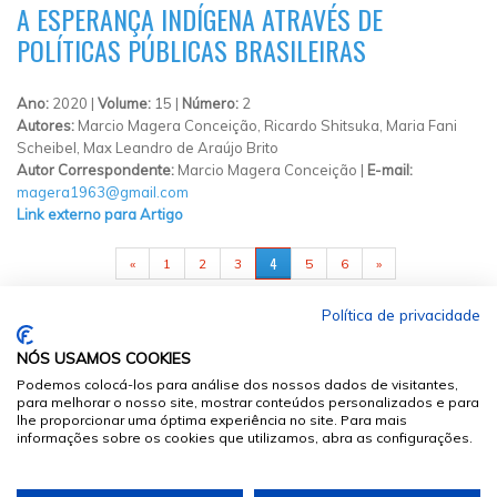
A ESPERANÇA INDÍGENA ATRAVÉS DE
POLÍTICAS PÚBLICAS BRASILEIRAS
Ano:
2020 |
Volume:
15 |
Número:
2
Autores:
Marcio Magera Conceição, Ricardo Shitsuka, Maria Fani
Scheibel, Max Leandro de Araújo Brito
Autor Correspondente:
Marcio Magera Conceição |
E-mail:
magera1963@gmail.com
Link externo para Artigo
PÁGINAS
4
«
1
2
3
5
6
»
Política de privacidade
NÓS USAMOS COOKIES
Podemos colocá-los para análise dos nossos dados de visitantes,
para melhorar o nosso site, mostrar conteúdos personalizados e para
lhe proporcionar uma óptima experiência no site. Para mais
informações sobre os cookies que utilizamos, abra as configurações.