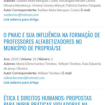
Autores:
Suéllen Mota Marques Costa, Rosângela Míriam Lemos
Oliveira Mendonça, Viviane Gomes Marçal, Patrícia Santos Delgado
Autor Correspondente:
Suéllen Mota Marques Costa |
E-mail:
suellenmc@hotmail.com
Link externo para Artigo
O PNAIC E SUA INFLUÊNCIA NA FORMAÇÃO DE
PROFESSORES ALFABETIZADORES NO
MUNICÍPIO DE PROPRIÁ/SE
Ano:
2020 |
Volume:
15 |
Número:
2
Autores:
Maria Dilma Santos Timóteo, William Timóteo, Kaio Eduardo
de Jesus Oliveira
Autor Correspondente:
William Timóteo |
E-mail:
williamtimoteo@hotmail.com
Link externo para Artigo
ÉTICA E DIREITOS HUMANOS: PROPOSTAS
PARA INIBIR PRÁTICAS VIOLADORAS NA