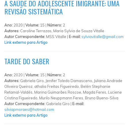
A SAÚDE DO ADOLESCENTE IMIGRANTE: UMA
REVISÃO SISTEMÁTICA
Ano:
2020 |
Volume:
15 |
Número:
2
Autores:
Caroline Terrazas, Maria Sylvia de Souza Vitalle
Autor Correspondente:
MSS Vitalle |
E-mail:
sylviavitalle@gmail.com
Link externo para Artigo
TARDE DO SABER
Ano:
2020 |
Volume:
15 |
Número:
2
Autores:
Gabriela Giro, Jenifer Toledo Damasceno, Juliana Andrade
Oliveira Queiroz, athalia Freitas Figueiredo, Belén Stephanie
Retamal-Valdés, Marina Guimarães Roscoe, Magda Feres, Luciene
Cristina Figueiredo, Murilo Neuppmann Feres. Bruno Bueno-Silva
Autor Correspondente:
Gabriela Giro |
E-mail:
silviapmoraes@hotmail.com
Link externo para Artigo