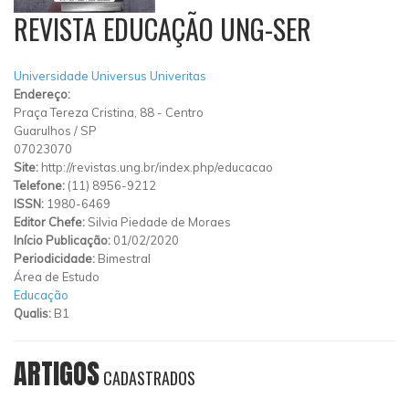
REVISTA EDUCAÇÃO UNG-SER
Universidade Universus Univeritas
Endereço:
Praça Tereza Cristina, 88
-
Centro
Guarulhos
/
SP
07023070
Site:
http://revistas.ung.br/index.php/educacao
Telefone:
(11) 8956-9212
ISSN:
1980-6469
Editor Chefe:
Silvia Piedade de Moraes
Início Publicação:
01/02/2020
Periodicidade:
Bimestral
Área de Estudo
Educação
Qualis:
B1
ARTIGOS
CADASTRADOS