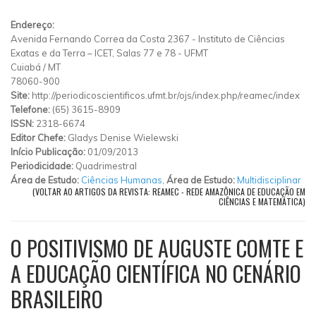
Endereço:
Avenida Fernando Correa da Costa 2367
-
Instituto de Ciências
Exatas e da Terra – ICET, Salas 77 e 78
-
UFMT
Cuiabá
/
MT
78060-900
Site:
http://periodicoscientificos.ufmt.br/ojs/index.php/reamec/index
Telefone:
(65) 3615-8909
ISSN:
2318-6674
Editor Chefe:
Gladys Denise Wielewski
Início Publicação:
01/09/2013
Periodicidade:
Quadrimestral
Área de Estudo:
Ciências Humanas
,
Área de Estudo:
Multidisciplinar
(VOLTAR AO ARTIGOS DA REVISTA: REAMEC - REDE AMAZÔNICA DE EDUCAÇÃO EM
CIÊNCIAS E MATEMÁTICA)
O POSITIVISMO DE AUGUSTE COMTE E
A EDUCAÇÃO CIENTÍFICA NO CENÁRIO
BRASILEIRO