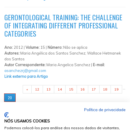
GERONTOLOGICAL TRAINING: THE CHALLENGE
OF INTEGRATING DIFFERENT PROFESSIONAL
CATEGORIES
Ano:
2012 |
Volume:
15 |
Número:
Não se aplica
Autores:
Maria Angélica dos Santos Sanchez; Wallace Hetmanek
dos Santos
Autor Correspondente:
Maria Angelica Sanchez |
E-mail:
asanchezrj@gmail.com
Link externo para Artigo
PÁGINAS
…
«
12
13
14
15
16
17
18
19
20
Política de privacidade
NÓS USAMOS COOKIES
Podemos colocá-los para análise dos nossos dados de visitantes,