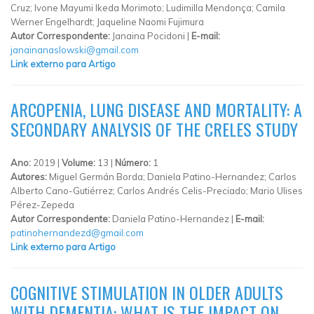
Cruz; Ivone Mayumi Ikeda Morimoto; Ludimilla Mendonça; Camila
Werner Engelhardt; Jaqueline Naomi Fujimura
Autor Correspondente:
Janaina Pocidoni |
E-mail:
janainanaslowski@gmail.com
Link externo para Artigo
ARCOPENIA, LUNG DISEASE AND MORTALITY: A
SECONDARY ANALYSIS OF THE CRELES STUDY
Ano:
2019 |
Volume:
13 |
Número:
1
Autores:
Miguel Germán Borda; Daniela Patino-Hernandez; Carlos
Alberto Cano-Gutiérrez; Carlos Andrés Celis-Preciado; Mario Ulises
Pérez-Zepeda
Autor Correspondente:
Daniela Patino-Hernandez |
E-mail:
patinohernandezd@gmail.com
Link externo para Artigo
COGNITIVE STIMULATION IN OLDER ADULTS
WITH DEMENTIA: WHAT IS THE IMPACT ON