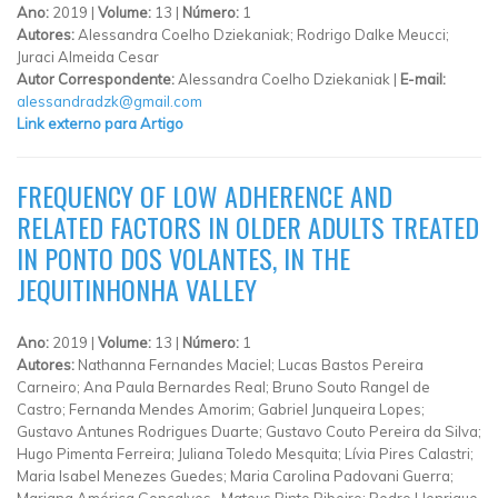
Ano:
2019 |
Volume:
13 |
Número:
1
Autores:
Alessandra Coelho Dziekaniak; Rodrigo Dalke Meucci;
Juraci Almeida Cesar
Autor Correspondente:
Alessandra Coelho Dziekaniak |
E-mail:
alessandradzk@gmail.com
Link externo para Artigo
FREQUENCY OF LOW ADHERENCE AND
RELATED FACTORS IN OLDER ADULTS TREATED
IN PONTO DOS VOLANTES, IN THE
JEQUITINHONHA VALLEY
Ano:
2019 |
Volume:
13 |
Número:
1
Autores:
Nathanna Fernandes Maciel; Lucas Bastos Pereira
Carneiro; Ana Paula Bernardes Real; Bruno Souto Rangel de
Castro; Fernanda Mendes Amorim; Gabriel Junqueira Lopes;
Gustavo Antunes Rodrigues Duarte; Gustavo Couto Pereira da Silva;
Hugo Pimenta Ferreira; Juliana Toledo Mesquita; Lívia Pires Calastri;
Maria Isabel Menezes Guedes; Maria Carolina Padovani Guerra;
Mariana América Gonçalves , Mateus Pinto Ribeiro; Pedro Henrique