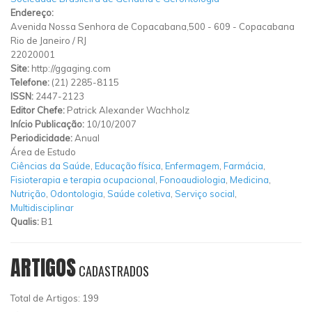
Endereço:
Avenida Nossa Senhora de Copacabana,500
-
609
-
Copacabana
Rio de Janeiro
/
RJ
22020001
Site:
http://ggaging.com
Telefone:
(21) 2285-8115
ISSN:
2447-2123
Editor Chefe:
Patrick Alexander Wachholz
Início Publicação:
10/10/2007
Periodicidade:
Anual
Área de Estudo
Ciências da Saúde
,
Educação física
,
Enfermagem
,
Farmácia
,
Fisioterapia e terapia ocupacional
,
Fonoaudiologia
,
Medicina
,
Nutrição
,
Odontologia
,
Saúde coletiva
,
Serviço social
,
Multidisciplinar
Qualis:
B1
ARTIGOS
CADASTRADOS
Total de Artigos: 199