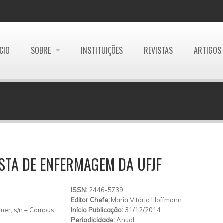
ÍCIO
SOBRE
INSTITUIÇÕES
REVISTAS
ARTIGOS
STA DE ENFERMAGEM DA UFJF
ISSN:
2446-5739
Editor Chefe:
Maria Vitória Hoffmann
mer, s/n – Campus
Início Publicação:
31/12/2014
Periodicidade:
Anual