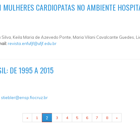
 MULHERES CARDIOPATAS NO AMBIENTE HOSPITA
Silva, Keila Maria de Azevedo Ponte, Maria Vilani Cavalcante Guedes, Li
ail:
revista.enfufjf@ufjf.edu.br
L: DE 1995 A 2015
:
stiebler@ensp.fiocruz.br
2
«
1
3
4
5
6
7
8
»