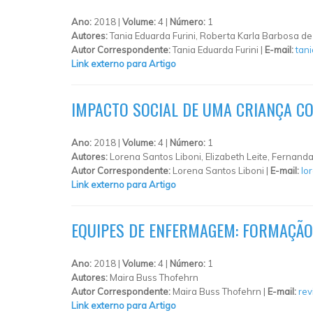
Ano:
2018 |
Volume:
4 |
Número:
1
Autores:
Tania Eduarda Furini, Roberta Karla Barbosa d
Autor Correspondente:
Tania Eduarda Furini |
E-mail:
tan
Link externo para Artigo
IMPACTO SOCIAL DE UMA CRIANÇA CO
Ano:
2018 |
Volume:
4 |
Número:
1
Autores:
Lorena Santos Liboni, Elizabeth Leite, Fernand
Autor Correspondente:
Lorena Santos Liboni |
E-mail:
lo
Link externo para Artigo
EQUIPES DE ENFERMAGEM: FORMAÇÃO
Ano:
2018 |
Volume:
4 |
Número:
1
Autores:
Maira Buss Thofehrn
Autor Correspondente:
Maira Buss Thofehrn |
E-mail:
re
Link externo para Artigo