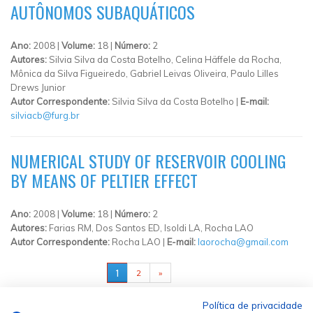
AUTÔNOMOS SUBAQUÁTICOS
Ano:
2008 |
Volume:
18 |
Número:
2
Autores:
Silvia Silva da Costa Botelho, Celina Häffele da Rocha,
Mônica da Silva Figueiredo, Gabriel Leivas Oliveira, Paulo Lilles
Drews Junior
Autor Correspondente:
Silvia Silva da Costa Botelho |
E-mail:
silviacb@furg.br
NUMERICAL STUDY OF RESERVOIR COOLING
BY MEANS OF PELTIER EFFECT
Ano:
2008 |
Volume:
18 |
Número:
2
Autores:
Farias RM, Dos Santos ED, Isoldi LA, Rocha LAO
Autor Correspondente:
Rocha LAO |
E-mail:
laorocha@gmail.com
PÁGINAS
1
2
»
Política de privacidade