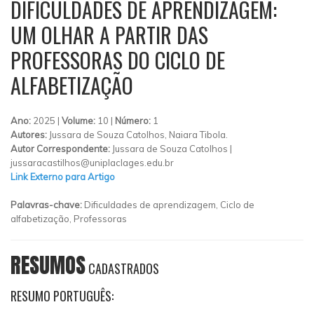
DIFICULDADES DE APRENDIZAGEM:
UM OLHAR A PARTIR DAS
PROFESSORAS DO CICLO DE
ALFABETIZAÇÃO
Ano:
2025 |
Volume:
10 |
Número:
1
Autores:
Jussara de Souza Catolhos, Naiara Tibola.
Autor Correspondente:
Jussara de Souza Catolhos |
jussaracastilhos@uniplaclages.edu.br
Link Externo para Artigo
Palavras-chave:
Dificuldades de aprendizagem, Ciclo de
alfabetização, Professoras
RESUMOS
CADASTRADOS
RESUMO PORTUGUÊS: